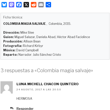
B
M
F
X
R
E
C
l
a
a
e
m
o
u
s
c
d
a
m
Ficha técnica:
e
t
e
d
i
p
COLOMBIA MAGIA SALVAJE
, Colombia, 2015.
s
o
b
i
l
a
k
d
o
t
r
Dirección:
Mike Slee
y
o
o
t
Guion:
Miguel Salazar, Daniela Abad, Héctor Abad Faciolince
Producción:
Allison Bean
n
k
i
Fotografía:
Richard Kirbyr
r
Música:
David Campbell
Reparto:
Narrador: Julio Sánchez Cristo
3 respuestas a «Colombia magia salvaje»
LUNA MICHELL CHACON QUINTERO
24 AGOSTO, 2017 A LAS 20:50
HERMOSA
Responder