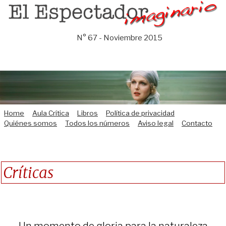
Saltar
al
contenido
N° 67 - Noviembre 2015
Home
Aula Crítica
Libros
Política de privacidad
Quiénes somos
Todos los números
Aviso legal
Contacto
Críticas
Un momento de gloria para la naturaleza