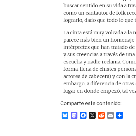
buscar sentido en su vida a tra
como un cantautor de folk rec
lograrlo, dado que todo lo que 
La cinta está muy volcada a la 
parece más bien un homenaje 
intérpretes que han tratado de
y sus creencias a través de un
escucha y nadie reclama. Como
forma, llena de chistes persona
actores de cabecera) y con la c
embargo, a diferencia de otras 
lugar en donde empezó, tal vez
Comparte este contenido:
B
M
F
X
R
E
C
l
a
a
e
m
o
u
s
c
d
a
m
e
t
e
d
i
p