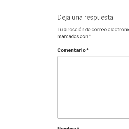
s
o
b
i
l
a
k
d
o
t
r
Deja una respuesta
y
o
o
t
n
k
i
Tu dirección de correo electróni
r
marcados con
*
Comentario
*
Nombre
*