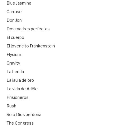
Blue Jasmine
Carrusel
Don Jon
Dos madres perfectas
El cuerpo
El jovencito Frankenstein
Elysium
Gravity
La herida
La jaula de oro
La vida de Adèle
Prisioneros
Rush
Solo Dios perdona
The Congress