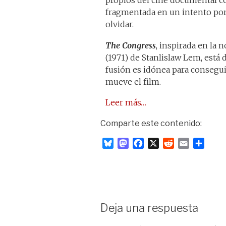
propios del cine documental c
fragmentada en un intento por 
olvidar.
The Congress
, inspirada en la 
(1971) de Stanlislaw Lem, está 
fusión es idónea para conseguir
mueve el film.
Leer más…
Comparte este contenido:
B
M
F
X
R
E
C
l
a
a
e
m
o
u
s
c
d
a
m
e
t
e
d
i
p
s
o
b
i
l
a
k
d
o
t
r
Deja una respuesta
y
o
o
t
n
k
i