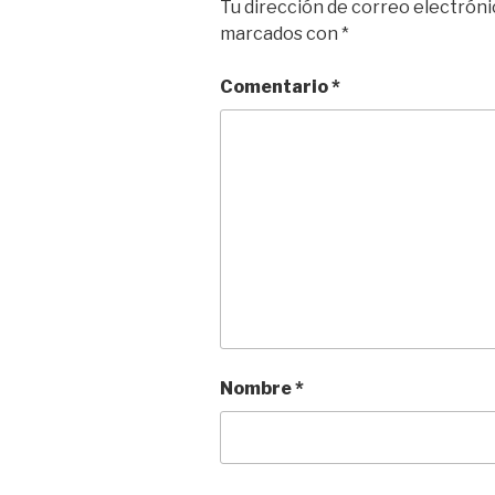
Tu dirección de correo electróni
r
marcados con
*
Comentario
*
Nombre
*