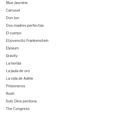
Blue Jasmine
Carrusel
Don Jon
Dos madres perfectas
El cuerpo
El jovencito Frankenstein
Elysium
Gravity
La herida
La jaula de oro
La vida de Adèle
Prisioneros
Rush
Solo Dios perdona
The Congress