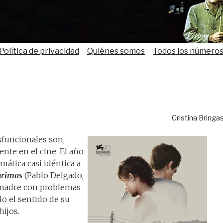
Política de privacidad
Quiénes somos
Todos los número
Cristina Bringa
sfuncionales son,
nte en el cine. El año
mática casi idéntica a
grimas
(Pablo Delgado,
a madre con problemas
o el sentido de su
hijos.