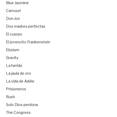
Blue Jasmine
Carrusel
Don Jon
Dos madres perfectas
El cuerpo
El jovencito Frankenstein
Elysium
Gravity
La herida
La jaula de oro
La vida de Adèle
Prisioneros
Rush
Solo Dios perdona
The Congress