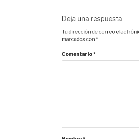
s
o
b
i
l
a
k
d
o
t
r
Deja una respuesta
y
o
o
t
n
k
i
Tu dirección de correo electróni
r
marcados con
*
Comentario
*
Nombre
*