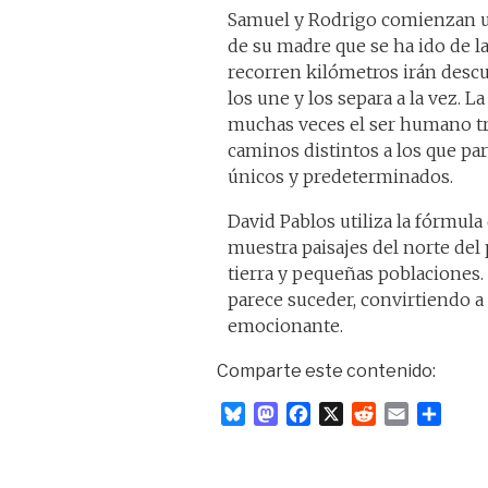
Samuel y Rodrigo comienzan u
de su madre que se ha ido de l
recorren kilómetros irán desc
los une y los separa a la vez. L
muchas veces el ser humano tr
caminos distintos a los que pa
únicos y predeterminados.
David Pablos utiliza la fórmula
muestra paisajes del norte del
tierra y pequeñas poblaciones.
parece suceder, convirtiendo a 
emocionante.
Comparte este contenido:
B
M
F
X
R
E
C
l
a
a
e
m
o
u
s
c
d
a
m
e
t
e
d
i
p