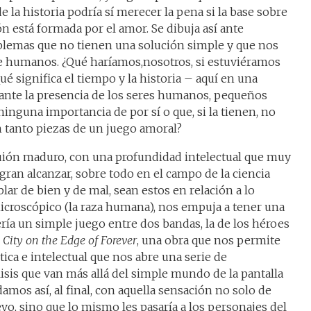
e la historia podría sí merecer la pena si la base sobre
ón está formada por el amor. Se dibuja así ante
oblemas que no tienen una solución simple y que nos
e humanos. ¿Qué haríamos,nosotros, si estuviéramos
é significa el tiempo y la historia – aquí en una
 ante la presencia de los seres humanos, pequeños
inguna importancia de por sí o que, si la tienen, no
n tanto piezas de un juego amoral?
guión maduro, con una profundidad intelectual que muy
ogran alcanzar, sobre todo en el campo de la ciencia
blar de bien y de mal, sean estos en relación a lo
icroscópico (la raza humana), nos empuja a tener una
ería un simple juego entre dos bandas, la de los héroes
 City on the Edge of Forever
, una obra que nos permite
ica e intelectual que nos abre una serie de
lisis que van más allá del simple mundo de la pantalla
damos así, al final, con aquella sensación no solo de
, sino que lo mismo les pasaría a los personajes del