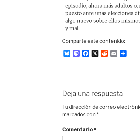
episodio, ahora más adultos o,
puesto ante unas elecciones di
algo nuevo sobre ellos mismos.
y mal.
Comparte este contenido:
B
M
F
X
R
E
C
l
a
a
e
m
o
u
s
c
d
a
m
e
t
e
d
i
p
s
o
b
i
l
a
k
d
o
t
r
Deja una respuesta
y
o
o
t
n
k
i
Tu dirección de correo electróni
r
marcados con
*
Comentario
*