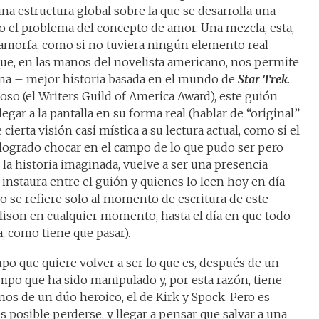
na estructura global sobre la que se desarrolla una
o el problema del concepto de amor. Una mezcla, esta,
amorfa, como si no tuviera ningún elemento real
que, en las manos del novelista americano, nos permite
una – mejor historia basada en el mundo de
Star Trek
.
so (el Writers Guild of America Award), este guión
egar a la pantalla en su forma real (hablar de “original”
 cierta visión casi mística a su lectura actual, como si el
logrado chocar en el campo de lo que pudo ser pero
e la historia imaginada, vuelve a ser una presencia
 instaura entre el guión y quienes lo leen hoy en día
 no se refiere solo al momento de escritura de este
Ellison en cualquier momento, hasta el día en que todo
 como tiene que pasar).
po que quiere volver a ser lo que es, después de un
po que ha sido manipulado y, por esta razón, tiene
nos de un dúo heroico, el de Kirk y Spock. Pero es
 posible perderse, y llegar a pensar que salvar a una