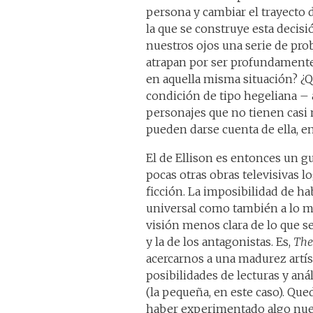
persona y cambiar el trayecto d
la que se construye esta decisi
nuestros ojos una serie de pr
atrapan por ser profundament
en aquella misma situación? ¿Qu
condición de tipo hegeliana –
personajes que no tienen casi n
pueden darse cuenta de ella, e
El de Ellison es entonces un 
pocas otras obras televisivas l
ficción. La imposibilidad de ha
universal como también a lo m
visión menos clara de lo que s
y la de los antagonistas. Es,
The
acercarnos a una madurez artíst
posibilidades de lecturas y aná
(la pequeña, en este caso). Que
haber experimentado algo nuevo