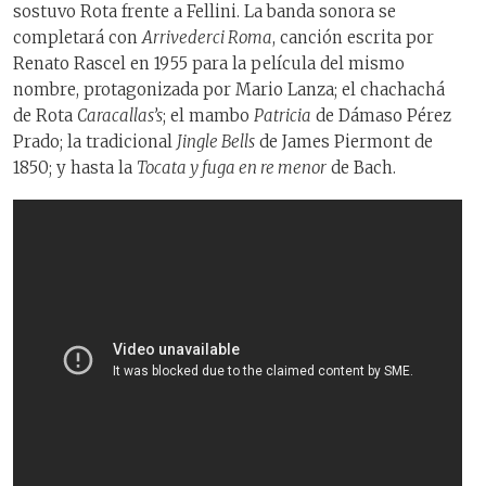
sostuvo Rota frente a Fellini. La banda sonora se
completará con
Arrivederci Roma
, canción escrita por
Renato Rascel en 1955 para la película del mismo
nombre, protagonizada por Mario Lanza; el chachachá
de Rota
Caracallas’s
; el mambo
Patricia
de Dámaso Pérez
Prado; la tradicional
Jingle Bells
de James Piermont de
1850; y hasta la
Tocata y fuga en re menor
de Bach.