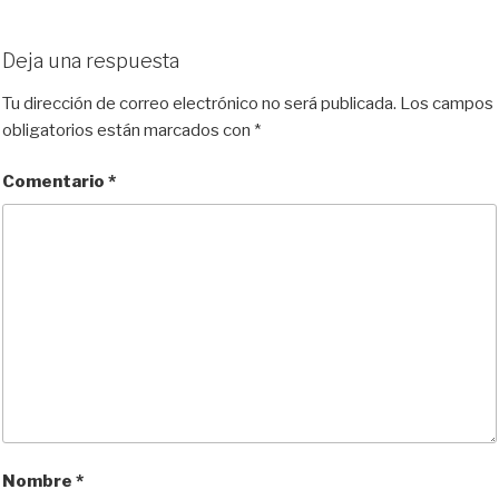
l
a
a
e
m
o
u
s
c
d
a
m
e
t
e
d
i
p
Deja una respuesta
s
o
b
i
l
a
k
d
o
t
r
Tu dirección de correo electrónico no será publicada.
Los campos
y
o
o
t
obligatorios están marcados con
*
n
k
i
r
Comentario
*
Nombre
*