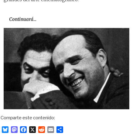
Continuará…
Comparte este contenido:
B
M
F
X
R
E
C