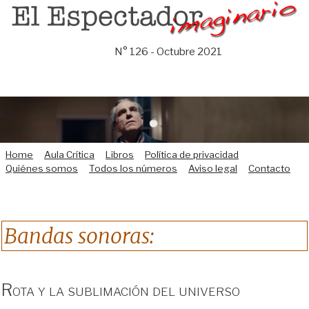
Saltar
al
contenido
N° 126 - Octubre 2021
Home
Aula Crítica
Libros
Política de privacidad
Quiénes somos
Todos los números
Aviso legal
Contacto
Bandas sonoras:
Rota y la sublimación del universo