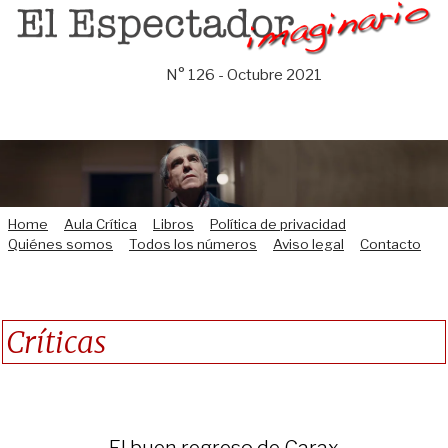
Saltar
al
contenido
N° 126 - Octubre 2021
Home
Aula Crítica
Libros
Política de privacidad
Quiénes somos
Todos los números
Aviso legal
Contacto
Críticas
El buen regreso de Carax