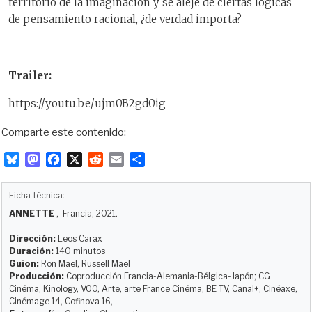
territorio de la imaginación y se aleje de ciertas lógicas
de pensamiento racional, ¿de verdad importa?
Trailer:
https://youtu.be/ujm0B2gd0ig
Comparte este contenido:
B
M
F
X
R
E
C
l
a
a
e
m
o
u
s
c
d
a
m
Ficha técnica:
e
t
e
d
i
p
ANNETTE
, Francia, 2021.
s
o
b
i
l
a
k
d
o
t
r
Dirección:
Leos Carax
y
o
o
t
Duración:
140 minutos
Guion:
Ron Mael, Russell Mael
n
k
i
Producción:
Coproducción Francia-Alemania-Bélgica-Japón; CG
r
Cinéma, Kinology, VOO, Arte, arte France Cinéma, BE TV, Canal+, Cinéaxe,
Cinémage 14, Cofinova 16,