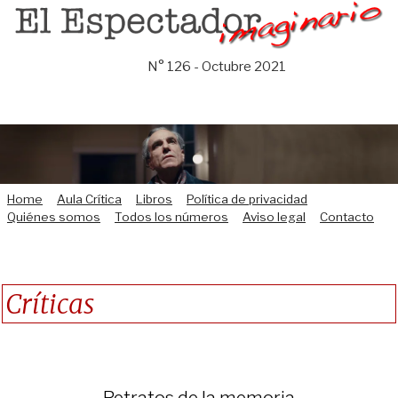
Saltar
al
contenido
N° 126 - Octubre 2021
Home
Aula Crítica
Libros
Política de privacidad
Quiénes somos
Todos los números
Aviso legal
Contacto
Críticas
Retratos de la memoria