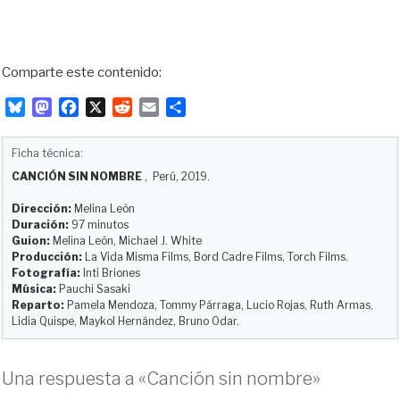
Comparte este contenido:
B
M
F
X
R
E
C
l
a
a
e
m
o
u
s
c
d
a
m
Ficha técnica:
e
t
e
d
i
p
CANCIÓN SIN NOMBRE
, Perú, 2019.
s
o
b
i
l
a
k
d
o
t
r
Dirección:
Melina León
y
o
o
t
Duración:
97 minutos
Guion:
Melina León, Michael J. White
n
k
i
Producción:
La Vida Misma Films, Bord Cadre Films, Torch Films.
r
Fotografía:
Inti Briones
Música:
Pauchi Sasaki
Reparto:
Pamela Mendoza, Tommy Párraga, Lucio Rojas, Ruth Armas,
Lidia Quispe, Maykol Hernández, Bruno Odar.
Una respuesta a «Canción sin nombre»