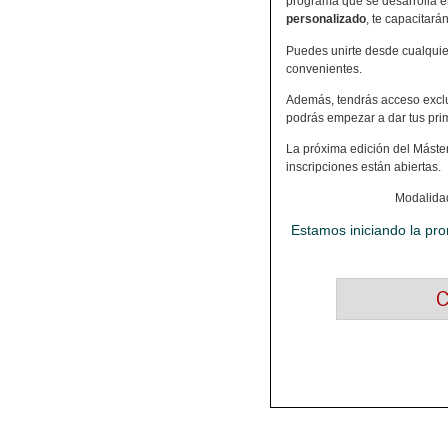
programa que se desarrolla en
personalizado
, te capacitará
Puedes unirte desde cualquier
convenientes.
Además, tendrás acceso excl
podrás empezar a dar tus pri
La próxima edición del Máste
inscripciones están abiertas.
Modalidad 
Estamos iniciando la pro
C