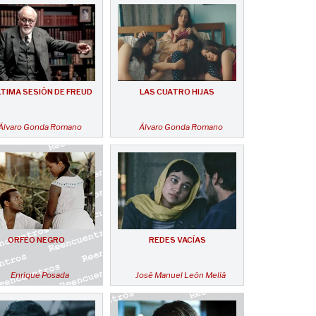
LTIMA SESIÓN DE FREUD
LAS CUATRO HIJAS
Álvaro Gonda Romano
Álvaro Gonda Romano
ORFEO NEGRO
REDES VACÍAS
Enrique Posada
José Manuel León Meliá