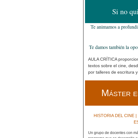
y
o
o
t
Si no qui
n
k
i
r
Te animamos a profundiza
Te damos también la opor
AULA CRÍTICA proporciona
textos sobre el cine, desd
por talleres de escritura y
Máster e
HISTORIA DEL CINE |
E
Un grupo de docentes con más