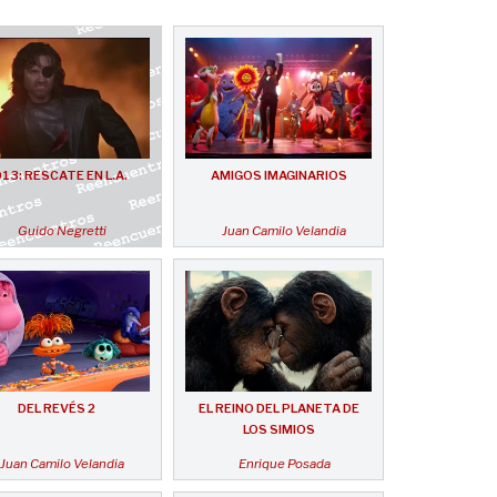
13: RESCATE EN L.A.
AMIGOS IMAGINARIOS
Guido Negretti
Juan Camilo Velandia
DEL REVÉS 2
EL REINO DEL PLANETA DE
LOS SIMIOS
Juan Camilo Velandia
Enrique Posada