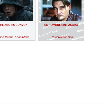
HE ARCTIC CONVOY
UN HOMBRE SIN PASADO
osé Manuel León Meliá
Pilar Roldán Usó