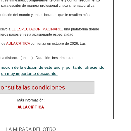
 tres trimestres,
completamente online y con un seguimiento
n para escribir de manera profesional crítica cinematográfica.
 rincón del mundo y en los horarios que te resulten más
usivo a
EL ESPECTADOR IMAGINARIO
, una plataforma donde
meros pasos en esta apasionante especialidad.
r de
AULA CRÍTICA
comienza en octubre de 2026. Las
a distancia (online) - Duración: tres trimestres
moción de la edición de este año y, por tanto, ofreciendo
un muy importante descuento.
onsulta las condiciones
Más información:
AULA CRÍTICA
LA MIRADA DEL OTRO