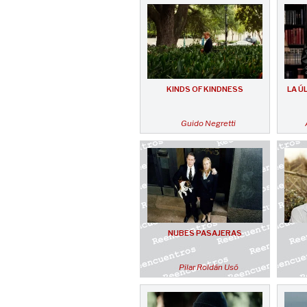
KINDS OF KINDNESS
LA Ú
Guido Negretti
NUBES PASAJERAS
Pilar Roldán Usó