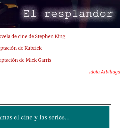
vela de cine de Stephen King
aptación de Kubrick
aptación de Mick Garris
Idoia Arbillaga
amas el cine y las series...