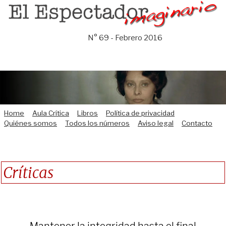
Saltar
al
contenido
N° 69 - Febrero 2016
Home
Aula Crítica
Libros
Política de privacidad
Quiénes somos
Todos los números
Aviso legal
Contacto
Críticas
Mantener la integridad hasta el final