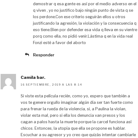
demostrar q esa gente es así por el medio adverso en el
q viven , yo no justifico bajo ningún punto de vista q se
los perdone.Con ese criterio seguirán ellos u otros
justificando la agresión, la violación y la consecuencia q
eso tiene.Bien por defender esa vida q lleva en su vientre
porq como ella, no pidió venir.Lástima q en la vida real
Fonzi esté a favor del aborto
Responder
Camila bar.
16 SEPTIEMBRE, 2019 A LAS 8:14
Si viste esta película recién, como yo, espero que también a
vos te genere orgullo imaginar algún día ser tan fuerte como
para frenar la rueda de la violencia, si, a Paulina la violan,
violar esta mal, pero si ella los denuncia van presos y los
cagan a palos hasta la muerte porque la carcel funciona así
chicos. Entonces, la utopía que ella se propone es hablar.
Escuchar a su agresor y yo creo que quizás intentar cambiarle