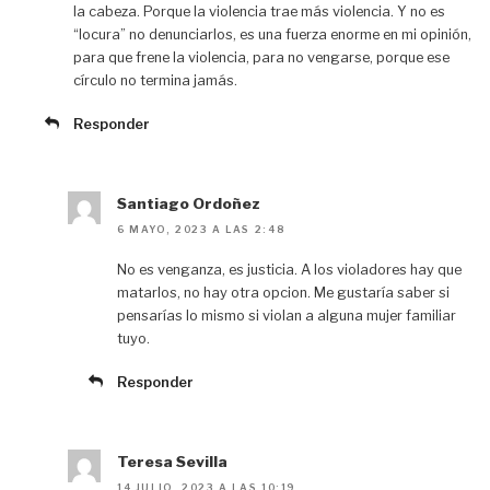
la cabeza. Porque la violencia trae más violencia. Y no es
“locura” no denunciarlos, es una fuerza enorme en mi opinión,
para que frene la violencia, para no vengarse, porque ese
círculo no termina jamás.
Responder
Santiago Ordoñez
6 MAYO, 2023 A LAS 2:48
No es venganza, es justicia. A los violadores hay que
matarlos, no hay otra opcion. Me gustaría saber si
pensarías lo mismo si violan a alguna mujer familiar
tuyo.
Responder
Teresa Sevilla
14 JULIO, 2023 A LAS 10:19