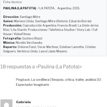
u
s
c
d
a
m
Ficha técnica:
e
t
e
d
i
p
PAULINA (LA PATOTA)
/
LA PATOTA
, Argentina, 2015.
s
o
b
i
l
a
k
d
o
t
r
Dirección:
Santiago Mitre
y
o
o
t
Guion:
Mariano Llinás, Santiago Mitre (Historia: Eduardo Borrás)
Producción:
Coproducción Argentina-Francia-Brasil; La Unión de los
n
k
i
Ríos / Lita Stantic Producciones / Telefónica Studios / Story Lab / Full
r
House / VideoFilmes
Fotografía:
Gustavo Biazzi
Música:
Nicolás Varchausky
Reparto:
Dolores Fonzi, Oscar Martínez, Esteban Lamothe, Cristian
Salguero, Verónica Llinás, Laura López Moyano.
18 respuestas a «Paulina (La Patota)»
Pingback:
La cordillera | Sinopsis, crítica, tráiler, análisis | El
Espectador Imaginario
Gabriela