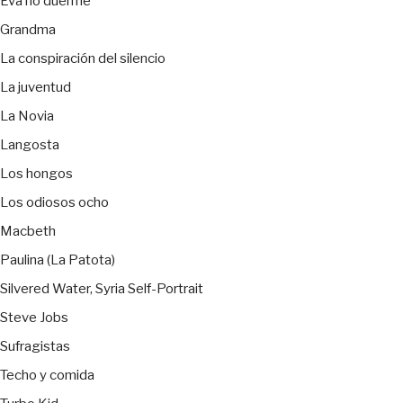
Eva no duerme
Grandma
La conspiración del silencio
La juventud
La Novia
Langosta
Los hongos
Los odiosos ocho
Macbeth
Paulina (La Patota)
Silvered Water, Syria Self-Portrait
Steve Jobs
Sufragistas
Techo y comida