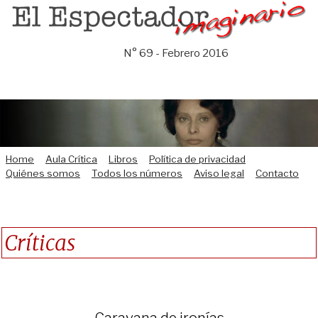
Saltar
al
contenido
N° 69 - Febrero 2016
Home
Aula Crítica
Libros
Política de privacidad
Quiénes somos
Todos los números
Aviso legal
Contacto
Críticas
Caravana de ironías