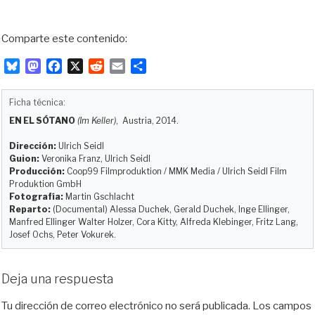
Comparte este contenido:
B
M
F
X
R
E
C
l
a
a
e
m
o
u
s
c
d
a
m
Ficha técnica:
e
t
e
d
i
p
EN EL SÓTANO
(Im Keller)
, Austria, 2014.
s
o
b
i
l
a
k
d
o
t
r
Dirección:
Ulrich Seidl
y
o
o
t
Guion:
Veronika Franz, Ulrich Seidl
Producción:
Coop99 Filmproduktion / MMK Media / Ulrich Seidl Film
n
k
i
Produktion GmbH
r
Fotografía:
Martin Gschlacht
Reparto:
(Documental) Alessa Duchek, Gerald Duchek, Inge Ellinger,
Manfred Ellinger Walter Holzer, Cora Kitty, Alfreda Klebinger, Fritz Lang,
Josef Ochs, Peter Vokurek.
Deja una respuesta
Tu dirección de correo electrónico no será publicada.
Los campos