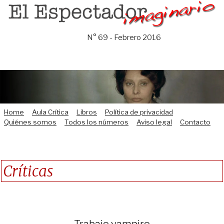
Saltar
al
contenido
N° 69 - Febrero 2016
Home
Aula Crítica
Libros
Política de privacidad
Quiénes somos
Todos los números
Aviso legal
Contacto
Críticas
Trabajo vampiro