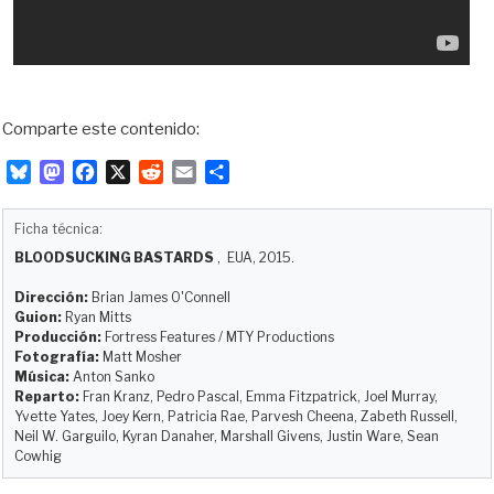
Comparte este contenido:
B
M
F
X
R
E
C
l
a
a
e
m
o
u
s
c
d
a
m
Ficha técnica:
e
t
e
d
i
p
BLOODSUCKING BASTARDS
, EUA, 2015.
s
o
b
i
l
a
k
d
o
t
r
Dirección:
Brian James O'Connell
y
o
o
t
Guion:
Ryan Mitts
Producción:
Fortress Features / MTY Productions
n
k
i
Fotografía:
Matt Mosher
r
Música:
Anton Sanko
Reparto:
Fran Kranz, Pedro Pascal, Emma Fitzpatrick, Joel Murray,
Yvette Yates, Joey Kern, Patricia Rae, Parvesh Cheena, Zabeth Russell,
Neil W. Garguilo, Kyran Danaher, Marshall Givens, Justin Ware, Sean
Cowhig