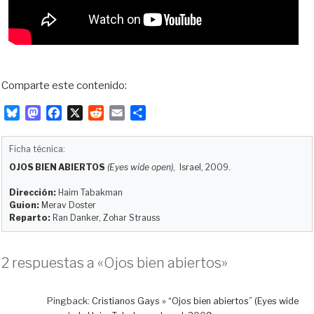
Comparte este contenido:
B
M
F
X
R
E
C
l
a
a
e
m
o
u
s
c
d
a
m
Ficha técnica:
e
t
e
d
i
p
OJOS BIEN ABIERTOS
(Eyes wide open)
, Israel, 2009.
s
o
b
i
l
a
k
d
o
t
r
Dirección:
Haim Tabakman
y
o
o
t
Guion:
Merav Doster
Reparto:
Ran Danker, Zohar Strauss
n
k
i
r
2 respuestas a «Ojos bien abiertos»
Pingback:
Cristianos Gays » “Ojos bien abiertos” (Eyes wide