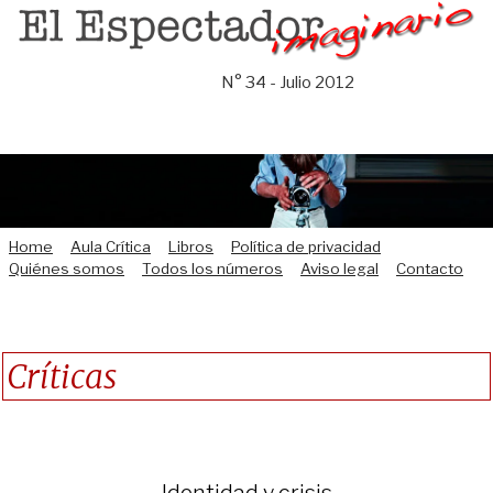
Saltar
al
contenido
N° 34 - Julio 2012
Home
Aula Crítica
Libros
Política de privacidad
Quiénes somos
Todos los números
Aviso legal
Contacto
Críticas
Identidad y crisis