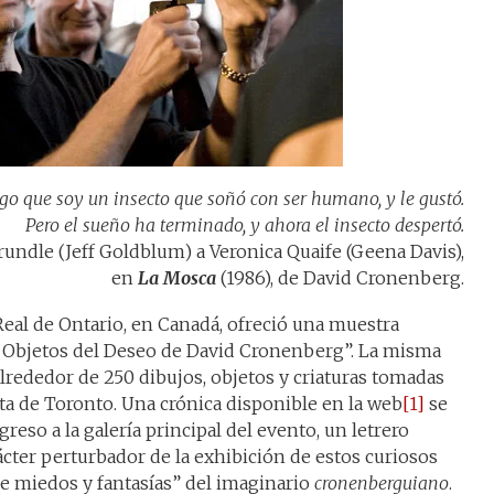
igo que soy un insecto que soñó con ser humano, y le gustó.
Pero el sueño ha terminado, y ahora el insecto despertó.
rundle (Jeff Goldblum) a Veronica Quaife (Geena Davis),
en
La Mosca
(1986), de David Cronenberg.
Real de Ontario, en Canadá, ofreció una muestra
os Objetos del Deseo de David Cronenberg”. La misma
alrededor de 250 dibujos, objetos y criaturas tomadas
sta de Toronto. Una crónica disponible en la web
[1]
se
reso a la galería principal del evento, un letrero
rácter perturbador de la exhibición de estos curiosos
de miedos y fantasías” del imaginario
cronenberguiano
.