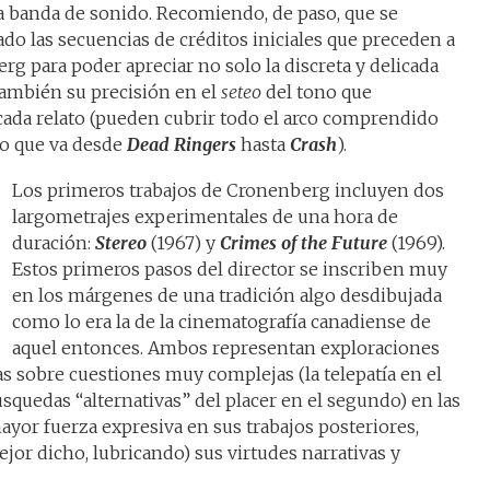
a banda de sonido. Recomiendo, de paso, que se
do las secuencias de créditos iniciales que preceden a
rg para poder apreciar no solo la discreta y delicada
 también su precisión en el
seteo
del tono que
ada relato (pueden cubrir todo el arco comprendido
co que va desde
Dead Ringers
hasta
Crash
).
Los primeros trabajos de Cronenberg incluyen dos
largometrajes experimentales de una hora de
duración:
Stereo
(1967) y
Crimes of the Future
(1969).
Estos primeros pasos del director se inscriben muy
en los márgenes de una tradición algo desdibujada
como lo era la de la cinematografía canadiense de
aquel entonces. Ambos representan exploraciones
 sobre cuestiones muy complejas (la telepatía en el
úsquedas “alternativas” del placer en el segundo) en las
ayor fuerza expresiva en sus trabajos posteriores,
jor dicho, lubricando) sus virtudes narrativas y