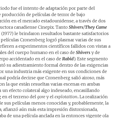
iodo fue el intento de adaptación por parte del
 producción de películas de terror de bajo
rción en el mercado estadounidense, a través de dos
oductora canadiense Cinepix. Tanto
Shivers
/
They Came
d
(1977) le brindaron resultados bastante satisfactorios
 películas Cronenberg logró plasmar varias de sus
efieren a experimentos científicos fallidos con vistas a
uales del cuerpo humano en el caso de
Shivers
y de
erpo accidentado en el caso de
Rabid
). Este segmento
entó su adiestramiento formal dentro de las exigencias
por una industria más exigente en sus condiciones de
cual podría decirse que Cronenberg salió airoso, más
 con la que están resueltas varias escenas en ambas
n un efecto colateral algo indeseado, encasillando
en el terreno del
gore
y el
explotaition
.
La realización
de sus películas menos conocidas y, probablemente, la
, afianzó aún más esta impresión distorsionada,
aba de una película anclada en la entonces vigente ola