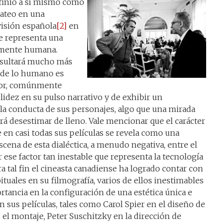
finió a sí mismo como
 ateo en una
evisión española
[2]
en
ne representa una
a mente humana.
resultará mucho más
 de lo humano es
ctor, comúnmente
lidez en su pulso narrativo y de exhibir un
 la conducta de sus personajes, algo que una mirada
 desestimar de lleno. Vale mencionar que el carácter
 en casi todas sus películas se revela como una
cena de esta dialéctica, a menudo negativa, entre el
 ese factor tan inestable que representa la tecnología
 tal fin el cineasta canadiense ha logrado contar con
tuales en su filmografía, varios de ellos inestimables
rtancia en la configuración de una estética única e
sus películas, tales como Carol Spier en el diseño de
el montaje, Peter Suschitzky en la dirección de