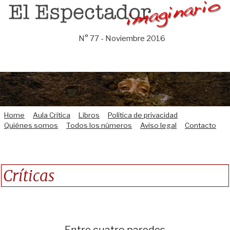
Saltar
al
contenido
N° 77 - Noviembre 2016
Home
Aula Crítica
Libros
Política de privacidad
Quiénes somos
Todos los números
Aviso legal
Contacto
Críticas
Entre cuatro paredes