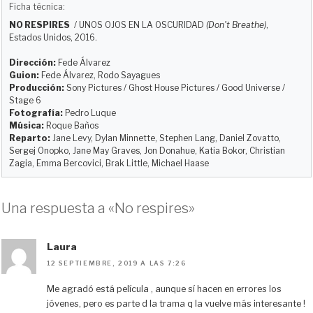
u
s
c
d
a
m
Ficha técnica:
e
t
e
d
i
p
NO RESPIRES
/
UNOS OJOS EN LA OSCURIDAD
(Don't Breathe)
,
s
o
b
i
l
a
Estados Unidos, 2016.
k
d
o
t
r
y
o
o
t
Dirección:
Fede Álvarez
Guion:
Fede Álvarez, Rodo Sayagues
n
k
i
Producción:
Sony Pictures / Ghost House Pictures / Good Universe /
r
Stage 6
Fotografía:
Pedro Luque
Música:
Roque Baños
Reparto:
Jane Levy, Dylan Minnette, Stephen Lang, Daniel Zovatto,
Sergej Onopko, Jane May Graves, Jon Donahue, Katia Bokor, Christian
Zagia, Emma Bercovici, Brak Little, Michael Haase
Una respuesta a «No respires»
Laura
12 SEPTIEMBRE, 2019 A LAS 7:26
Me agradó está película , aunque sí hacen en errores los
jóvenes, pero es parte d la trama q la vuelve más interesante !