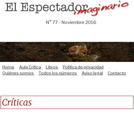
Saltar
al
contenido
N° 77 - Noviembre 2016
Home
Aula Crítica
Libros
Política de privacidad
Quiénes somos
Todos los números
Aviso legal
Contacto
Críticas