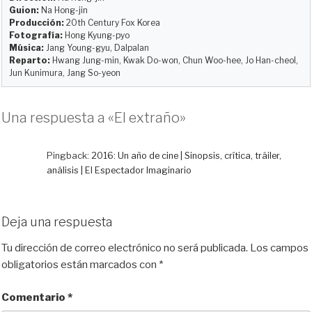
Guion:
Na Hong-jin
n
k
i
Producción:
20th Century Fox Korea
r
Fotografía:
Hong Kyung-pyo
Música:
Jang Young-gyu, Dalpalan
Reparto:
Hwang Jung-min, Kwak Do-won, Chun Woo-hee, Jo Han-cheol,
Jun Kunimura, Jang So-yeon
Una respuesta a «El extraño»
Pingback:
2016: Un año de cine | Sinopsis, crítica, tráiler,
análisis | El Espectador Imaginario
Deja una respuesta
Tu dirección de correo electrónico no será publicada.
Los campos
obligatorios están marcados con
*
Comentario
*