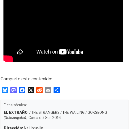
Comparte este contenido:
B
M
F
X
R
E
C
l
a
a
e
m
o
u
s
c
d
a
m
Ficha técnica:
e
t
e
d
i
p
EL EXTRAÑO
/
THE STRANGERS / THE WAILING / GOKSEONG
s
o
b
i
l
a
(Goksungaka)
, Corea del Sur, 2016.
k
d
o
t
r
y
o
o
t
Dirección:
Na Hong-jin