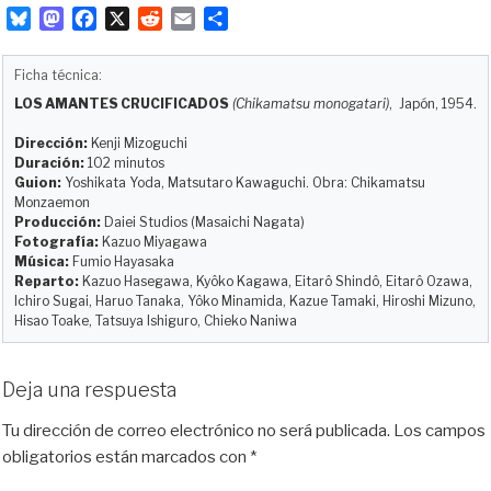
B
M
F
X
R
E
C
l
a
a
e
m
o
u
s
c
d
a
m
Ficha técnica:
e
t
e
d
i
p
LOS AMANTES CRUCIFICADOS
(Chikamatsu monogatari)
, Japón, 1954.
s
o
b
i
l
a
k
d
o
t
r
Dirección:
Kenji Mizoguchi
y
o
o
t
Duración:
102 minutos
Guion:
Yoshikata Yoda, Matsutaro Kawaguchi. Obra: Chikamatsu
n
k
i
Monzaemon
r
Producción:
Daiei Studios (Masaichi Nagata)
Fotografía:
Kazuo Miyagawa
Música:
Fumio Hayasaka
Reparto:
Kazuo Hasegawa, Kyôko Kagawa, Eitarô Shindô, Eitarô Ozawa,
Ichiro Sugai, Haruo Tanaka, Yôko Minamida, Kazue Tamaki, Hiroshi Mizuno,
Hisao Toake, Tatsuya Ishiguro, Chieko Naniwa
Deja una respuesta
Tu dirección de correo electrónico no será publicada.
Los campos
obligatorios están marcados con
*