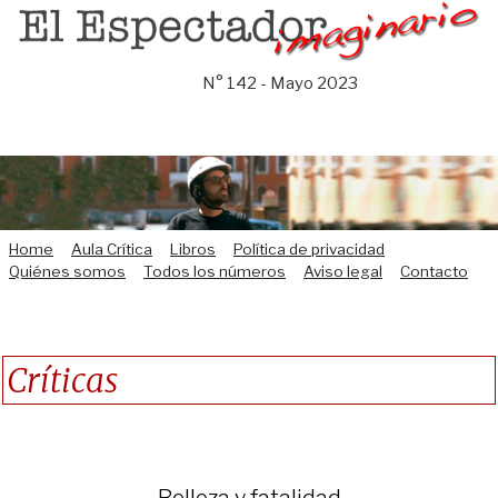
Saltar
al
contenido
N° 142 - Mayo 2023
Home
Aula Crítica
Libros
Política de privacidad
Quiénes somos
Todos los números
Aviso legal
Contacto
Críticas
Belleza y fatalidad