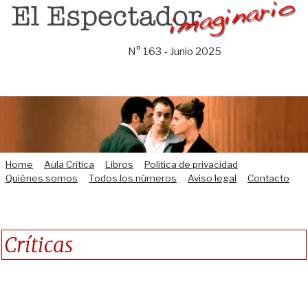
Saltar
al
contenido
N° 163 - Junio 2025
Home
Aula Crítica
Libros
Política de privacidad
Quiénes somos
Todos los números
Aviso legal
Contacto
Críticas