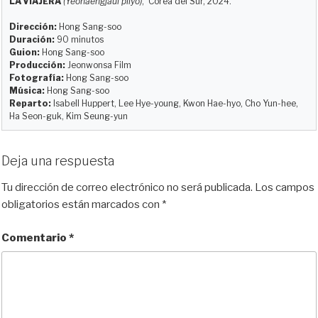
LA VIAJERA
(Yeohaengjaui pilyo)
, Corea del Sur, 2024.
s
o
b
i
l
a
k
d
o
t
r
Dirección:
Hong Sang-soo
y
o
o
t
Duración:
90 minutos
Guion:
Hong Sang-soo
n
k
i
Producción:
Jeonwonsa Film
r
Fotografía:
Hong Sang-soo
Música:
Hong Sang-soo
Reparto:
Isabell Huppert, Lee Hye-young, Kwon Hae-hyo, Cho Yun-hee,
Ha Seon-guk, Kim Seung-yun
Deja una respuesta
Tu dirección de correo electrónico no será publicada.
Los campos
obligatorios están marcados con
*
Comentario
*