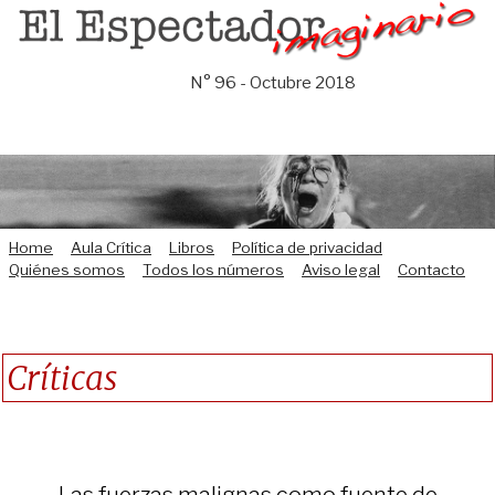
Saltar
al
contenido
N° 96 - Octubre 2018
Home
Aula Crítica
Libros
Política de privacidad
Quiénes somos
Todos los números
Aviso legal
Contacto
Críticas
Las fuerzas malignas como fuente de