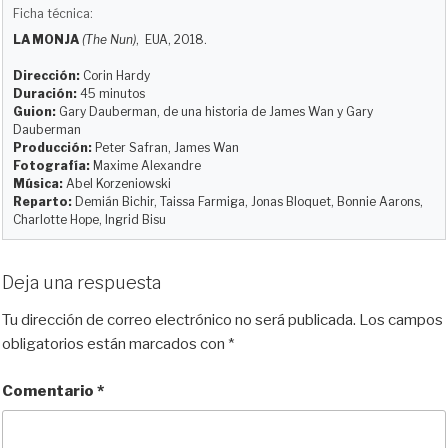
u
s
c
d
a
m
Ficha técnica:
e
t
e
d
i
p
LA MONJA
(The Nun)
, EUA, 2018.
s
o
b
i
l
a
k
d
o
t
r
Dirección:
Corin Hardy
y
o
o
t
Duración:
45 minutos
Guion:
Gary Dauberman, de una historia de James Wan y Gary
n
k
i
Dauberman
r
Producción:
Peter Safran, James Wan
Fotografía:
Maxime Alexandre
Música:
Abel Korzeniowski
Reparto:
Demián Bichir, Taissa Farmiga, Jonas Bloquet, Bonnie Aarons,
Charlotte Hope, Ingrid Bisu
Deja una respuesta
Tu dirección de correo electrónico no será publicada.
Los campos
obligatorios están marcados con
*
Comentario
*