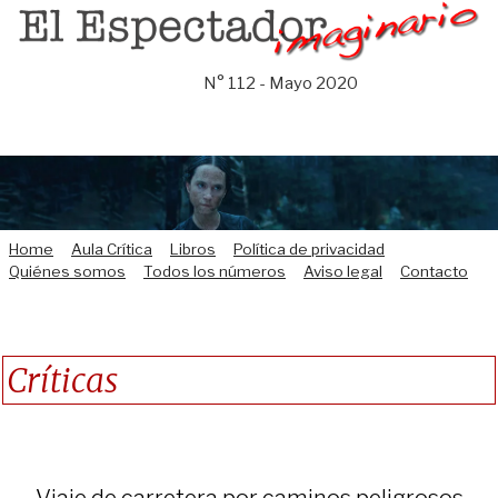
Saltar
al
contenido
N° 112 - Mayo 2020
Home
Aula Crítica
Libros
Política de privacidad
Quiénes somos
Todos los números
Aviso legal
Contacto
Críticas
Viaje de carretera por caminos peligrosos