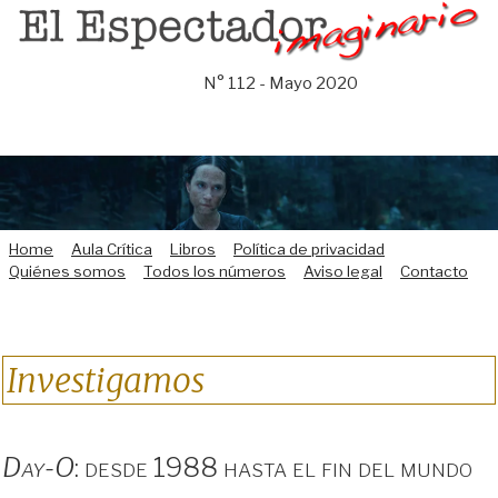
Saltar
al
contenido
N° 112 - Mayo 2020
Home
Aula Crítica
Libros
Política de privacidad
Quiénes somos
Todos los números
Aviso legal
Contacto
Investigamos
Day-O
: desde 1988 hasta el fin del mundo