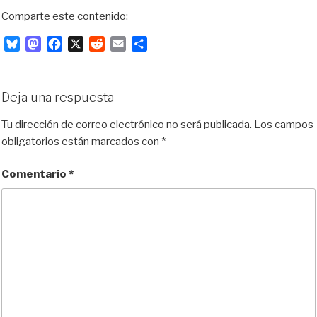
Comparte este contenido:
B
M
F
X
R
E
C
l
a
a
e
m
o
u
s
c
d
a
m
e
t
e
d
i
p
Deja una respuesta
s
o
b
i
l
a
k
d
o
t
r
Tu dirección de correo electrónico no será publicada.
Los campos
y
o
o
t
obligatorios están marcados con
*
n
k
i
r
Comentario
*