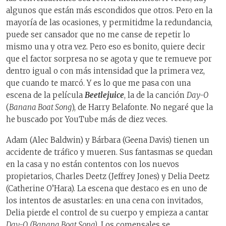
algunos que están más escondidos que otros. Pero en la
mayoría de las ocasiones, y permitidme la redundancia,
puede ser cansador que no me canse de repetir lo
mismo una y otra vez. Pero eso es bonito, quiere decir
que el factor sorpresa no se agota y que te remueve por
dentro igual o con más intensidad que la primera vez,
que cuando te marcó. Y es lo que me pasa con una
escena de la película
Beetlejuice
, la de la canción
Day-O
(
Banana Boat Song
), de Harry Belafonte. No negaré que la
he buscado por YouTube más de diez veces.
Adam (Alec Baldwin) y Bárbara (Geena Davis) tienen un
accidente de tráfico y mueren. Sus fantasmas se quedan
en la casa y no están contentos con los nuevos
propietarios, Charles Deetz (Jeffrey Jones) y Delia Deetz
(Catherine O’Hara). La escena que destaco es en uno de
los intentos de asustarles: en una cena con invitados,
Delia pierde el control de su cuerpo y empieza a cantar
Day-O
(Banana Boat Song)
. Los comensales se