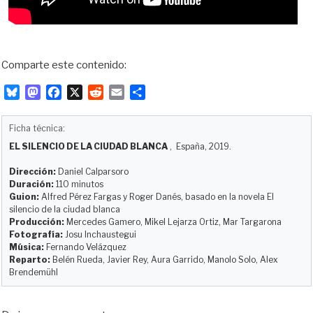
Comparte este contenido:
B
M
F
X
R
E
C
l
a
a
e
m
o
u
s
c
d
a
m
Ficha técnica:
e
t
e
d
i
p
EL SILENCIO DE LA CIUDAD BLANCA
, España, 2019.
s
o
b
i
l
a
k
d
o
t
r
Dirección:
Daniel Calparsoro
y
o
o
t
Duración:
110 minutos
Guion:
Alfred Pérez Fargas y Roger Danés, basado en la novela El
n
k
i
silencio de la ciudad blanca
r
Producción:
Mercedes Gamero, Mikel Lejarza Ortiz, Mar Targarona
Fotografía:
Josu Inchaustegui
Música:
Fernando Velázquez
Reparto:
Belén Rueda, Javier Rey, Aura Garrido, Manolo Solo, Alex
Brendemühl