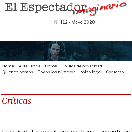
Saltar
al
contenido
N° 112 - Mayo 2020
Home
Aula Crítica
Libros
Política de privacidad
Quiénes somos
Todos los números
Aviso legal
Contacto
Críticas
El alivio de los impulsos negativos y vengativos