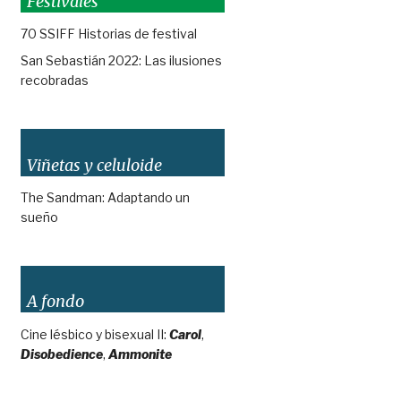
Festivales
70 SSIFF Historias de festival
San Sebastián 2022: Las ilusiones
recobradas
Viñetas y celuloide
The Sandman: Adaptando un
sueño
A fondo
Cine lésbico y bisexual II:
Carol
,
Disobedience
,
Ammonite