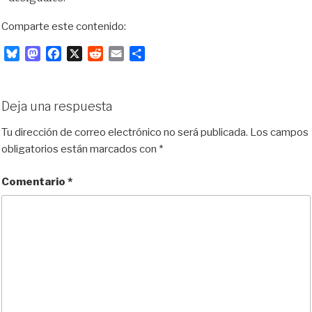
Comparte este contenido:
B
M
F
X
R
E
C
l
a
a
e
m
o
u
s
c
d
a
m
e
t
e
d
i
p
Deja una respuesta
s
o
b
i
l
a
k
d
o
t
r
Tu dirección de correo electrónico no será publicada.
Los campos
y
o
o
t
obligatorios están marcados con
*
n
k
i
r
Comentario
*