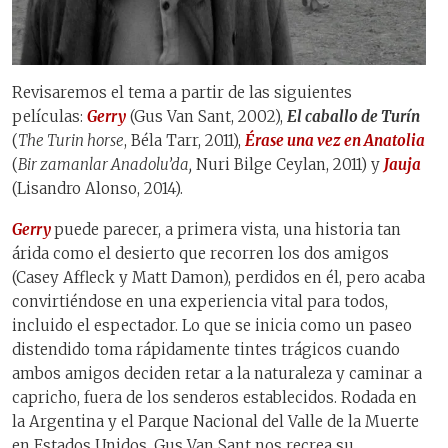
Revisaremos el tema a partir de las siguientes
películas:
Gerry
(Gus Van Sant, 2002),
El caballo de Turín
(
The Turin horse
, Béla Tarr, 2011),
Érase una vez en Anatolia
(
Bir zamanlar Anadolu’da,
Nuri Bilge Ceylan, 2011) y
Jauja
(Lisandro Alonso, 2014).
Gerry
puede parecer, a primera vista, una historia tan
árida como el desierto que recorren los dos amigos
(Casey Affleck y Matt Damon), perdidos en él, pero acaba
convirtiéndose en una experiencia vital para todos,
incluido el espectador. Lo que se inicia como un paseo
distendido toma rápidamente tintes trágicos cuando
ambos amigos deciden retar a la naturaleza y caminar a
capricho, fuera de los senderos establecidos. Rodada en
la Argentina y el Parque Nacional del Valle de la Muerte
en Estados Unidos, Gus Van Sant nos recrea su