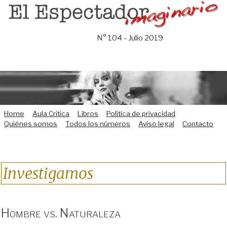
Saltar
al
contenido
N° 104 - Julio 2019
Home
Aula Crítica
Libros
Política de privacidad
Quiénes somos
Todos los números
Aviso legal
Contacto
Investigamos
Hombre vs. Naturaleza