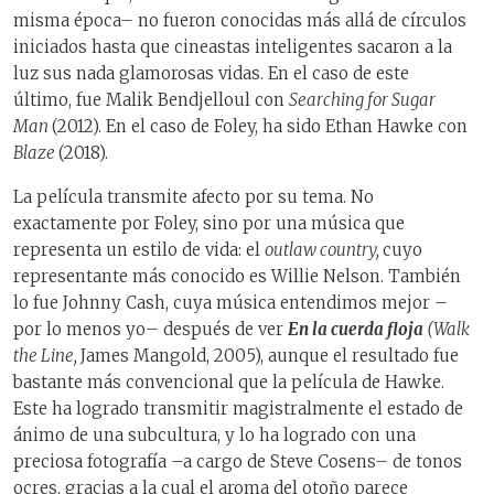
misma época– no fueron conocidas más allá de círculos
iniciados hasta que cineastas inteligentes sacaron a la
luz sus nada glamorosas vidas. En el caso de este
último, fue Malik Bendjelloul con
Searching for Sugar
Man
(2012). En el caso de Foley, ha sido Ethan Hawke con
Blaze
(2018).
La película transmite afecto por su tema. No
exactamente por Foley, sino por una música que
representa un estilo de vida: el
ou
t
law country,
cuyo
representante más conocido es Willie Nelson. También
lo fue Johnny Cash, cuya música entendimos mejor –
por lo menos yo– después de ver
En la cuerda floja
(Walk
the Line,
James Mangold, 2005), aunque el resultado fue
bastante más convencional que la película de Hawke.
Este ha logrado transmitir magistralmente el estado de
ánimo de una subcultura, y lo ha logrado con una
preciosa fotografía –a cargo de Steve Cosens– de tonos
ocres, gracias a la cual el aroma del otoño parece