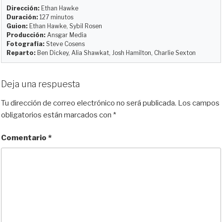
k
d
o
t
r
Dirección:
Ethan Hawke
y
o
o
t
Duración:
127 minutos
Guion:
Ethan Hawke, Sybil Rosen
n
k
i
Producción:
Ansgar Media
r
Fotografía:
Steve Cosens
Reparto:
Ben Dickey, Alia Shawkat, Josh Hamilton, Charlie Sexton
Deja una respuesta
Tu dirección de correo electrónico no será publicada.
Los campos
obligatorios están marcados con
*
Comentario
*