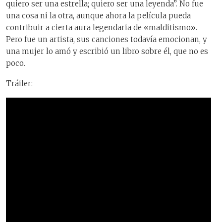
quiero ser una estrella; quiero ser una leyenda”. No fue
una cosa ni la otra, aunque ahora la película pueda
contribuir a cierta aura legendaria de «malditismo».
Pero fue un artista, sus canciones todavía emocionan, y
una mujer lo amó y escribió un libro sobre él, que no es
poco.
Tráiler: