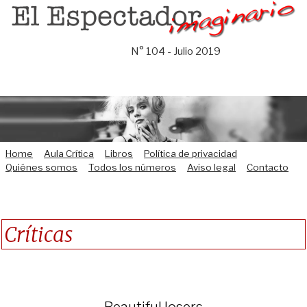
Saltar
al
contenido
N° 104 - Julio 2019
Home
Aula Crítica
Libros
Política de privacidad
Quiénes somos
Todos los números
Aviso legal
Contacto
Críticas
Beautiful losers