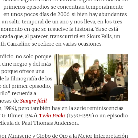
primeros episodios se concentran temporalmente
en unos pocos días de 2006, si bien hay abundantes
a un salto temporal de un año y nos lleva, en los tres
momento en que se resuelve la historia. Ya se está
da que, al parecer, transcurrirá en Sioux Falls, un
ith Carradine se refiere en varias ocasiones.
erdicio, no solo porque
l cine negro y del más
n porque ofrece una
e la filmografía de los
io del primer episodio,
ilo”, recuerda a
mosas de
Sangre fácil
n, 1984), pero también hay en la serie reminiscencias
 G. Ulmer, 1945),
Twin Peaks
(1990-1991) o un episodio
elícula de Paul Thomas Anderson.
jor Miniserie y Globo de Oro a la Mejor Interpretación