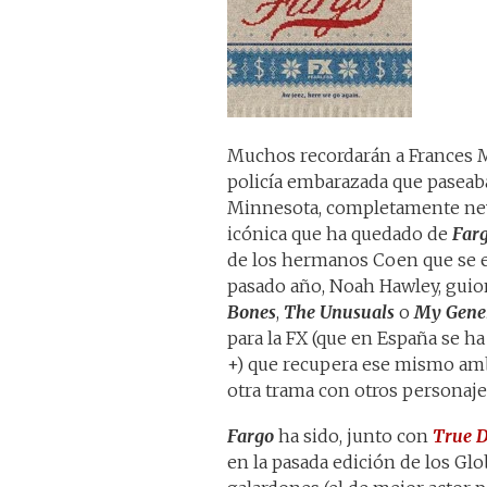
Muchos recordarán a France
policía embarazada que paseaba
Minnesota, completamente nev
icónica que ha quedado de
Far
de los hermanos Coen que se e
pasado año, Noah Hawley, guio
Bones
,
The Unusuals
o
My Gene
para la FX (que en España se h
+) que recupera ese mismo ambi
otra trama con otros personaje
Fargo
ha sido, junto con
True D
en la pasada edición de los Glo