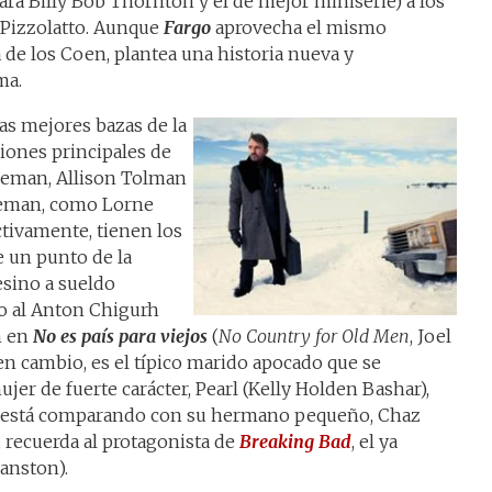
ara Billy Bob Thornton y el de mejor miniserie) a los
 Pizzolatto. Aunque
Fargo
aprovecha el mismo
a de los Coen, plantea una historia nueva y
ma.
las mejores bazas de la
ciones principales de
eeman, Allison Tolman
eeman, como Lorne
tivamente, tienen los
 un punto de la
esino a sueldo
o al Anton Chigurh
m en
No es país para viejos
(
No Country for Old Men
, Joel
en cambio, es el típico marido apocado que se
er de fuerte carácter, Pearl (Kelly Holden Bashar),
lo está comparando con su hermano pequeño, Chaz
, recuerda al protagonista de
Breaking Bad
, el ya
anston).