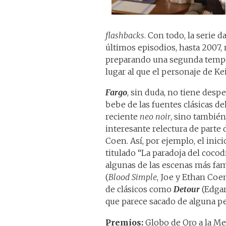
flashbacks
. Con todo, la serie d
últimos episodios, hasta 2007, 
preparando una segunda tempora
lugar al que el personaje de Ke
Fargo
, sin duda, no tiene desp
bebe de las fuentes clásicas de
reciente
neo noir
, sino tambié
interesante relectura de parte d
Coen. Así, por ejemplo, el inic
titulado “La paradoja del cocodr
algunas de las escenas más fa
(
Blood Simple
, Joe y Ethan Coe
de clásicos como
Detour
(Edgar
que parece sacado de alguna p
Premios:
Globo de Oro a la Me