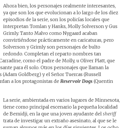
Ahora bien, los personajes realmente interesantes,
ya que son los que evolucionan a lo largo de los diez
episodios de la serie, son los policías locales que
interpretan Tomlan y Hanks, Molly Solverson y Gus
Grimly. Tanto Malvo como Nygaard acaban
convirtiéndose prácticamente en caricaturas, pero
Solverson y Grimly son personajes de bulto
redondo. Completan el reparto nombres tan
arradine, como el padre de Molly, u Oliver Platt, que
ante para él solo. Otros personajes que llaman la
 (Adam Goldberg) y el Señor Tuercas (Russell
rdan a los protagonistas de
Reservoir Dogs
(Quentin
La serie, ambientada en varios lugares de Minnesota,
tiene como principal escenario la pequeña localidad
de Bemidji, en la que una joven ayudante del
sheriff
trata de investigar un extraño asesinato, al que se le
suman algunos más en los días siguientes. Los ocho