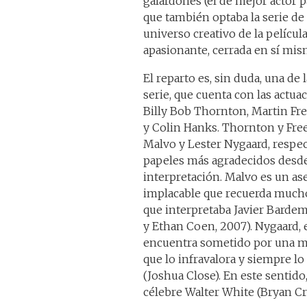
galardones (el de mejor actor p
que también optaba la serie de
universo creativo de la películ
apasionante, cerrada en sí mis
El reparto es, sin duda, una de 
serie, que cuenta con las actua
Billy Bob Thornton, Martin Fr
y Colin Hanks. Thornton y Fr
Malvo y Lester Nygaard, respec
papeles más agradecidos desde
interpretación. Malvo es un as
implacable que recuerda much
que interpretaba Javier Barde
y Ethan Coen, 2007). Nygaard, 
encuentra sometido por una muj
que lo infravalora y siempre 
(Joshua Close). En este sentido
célebre Walter White (Bryan Cr