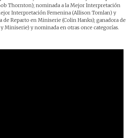
 Bob Thornton); nominada a la Mejor Interpretación
ejor Interpretación Femenina (Allison Tomlan) y
a de Reparto en Miniserie (Colin Hanks); ganadora de
y Miniserie) y nominada en otras once categorías.