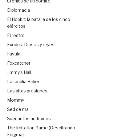
Crónica de un comité
Diplomacia
El Hobbit: la batalla de los cinco
ejércitos
El rostro
Exodus: Dioses y reyes
Favula
Foxcatcher
Jimmy’s Hall
La familia Belier
Las altas presiones
Mommy
Sed de mal
Sueñan los androides
The Imitation Game (Descifrando
Enigma)