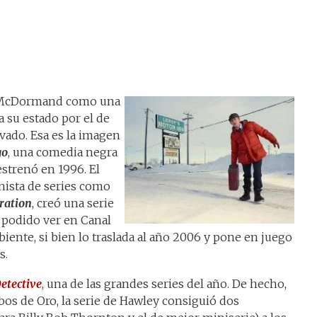
s McDormand como una
 su estado por el de
ado. Esa es la imagen
go
, una comedia negra
strenó en 1996. El
nista de series como
ration
, creó una serie
a podido ver en Canal
ente, si bien lo traslada al año 2006 y pone en juego
s.
etective
, una de las grandes series del año. De hecho,
bos de Oro, la serie de Hawley consiguió dos