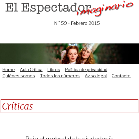
Saltar
al
contenido
N° 59 - Febrero 2015
Home
Aula Crítica
Libros
Política de privacidad
Quiénes somos
Todos los números
Aviso legal
Contacto
Críticas
Bajo el umbral de la ciudadanía