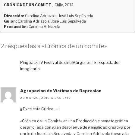
e
t
e
d
i
p
CRÓNICA DE UN COMITÉ
, Chile, 2014.
s
o
b
i
l
a
k
d
o
t
r
Dirección:
Carolina Adriazola, José Luis Sepúlveda
y
o
o
t
Guion:
Carolina Adriazola, José Luis Sepúlveda
Producción:
Carolina Adriazola
n
k
i
r
2 respuestas a «Crónica de un comité»
Pingback:
IV Festival de cine Márgenes. | El Espectador
Imaginario
Agrupacion de Victimas de Represion
20 MARZO, 2015 A LAS 5:42
¡¡ Excelente Critica …. ¡¡
«Crónica de un Comité» en una Producción cinematográfica
desarrollada con gran despliegue de genialidad creativa por
parte de Jose Luis Sepulveda y Carolina Adriazola (pese a la