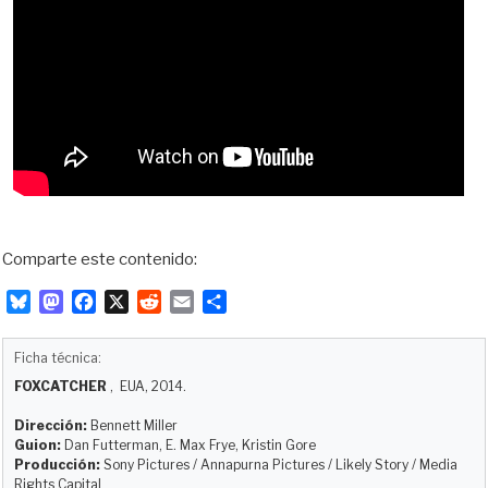
Comparte este contenido:
B
M
F
X
R
E
C
l
a
a
e
m
o
u
s
c
d
a
m
Ficha técnica:
e
t
e
d
i
p
FOXCATCHER
, EUA, 2014.
s
o
b
i
l
a
k
d
o
t
r
Dirección:
Bennett Miller
y
o
o
t
Guion:
Dan Futterman, E. Max Frye, Kristin Gore
Producción:
Sony Pictures / Annapurna Pictures / Likely Story / Media
n
k
i
Rights Capital