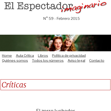
Saltar
al
contenido
N° 59 - Febrero 2015
Home
Aula Crítica
Libros
Política de privacidad
Quiénes somos
Todos los números
Aviso legal
Contacto
Críticas
El zorro luchador