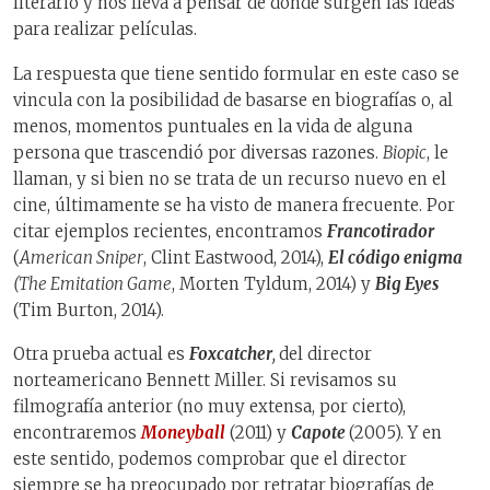
literario y nos lleva a pensar de dónde surgen las ideas
para realizar películas.
La respuesta que tiene sentido formular en este caso se
vincula con la posibilidad de basarse en biografías o, al
menos, momentos puntuales en la vida de alguna
persona que trascendió por diversas razones.
Biopic
, le
llaman, y si bien no se trata de un recurso nuevo en el
cine, últimamente se ha visto de manera frecuente. Por
citar ejemplos recientes, encontramos
Francotirador
(
American Sniper
, Clint Eastwood, 2014),
El código enigma
(The Emitation Game
, Morten Tyldum, 2014) y
Big Eyes
(Tim Burton, 2014).
Otra prueba actual es
Foxcatcher
,
del director
norteamericano Bennett Miller. Si revisamos su
filmografía anterior (no muy extensa, por cierto),
encontraremos
Moneyball
(2011) y
Capote
(2005). Y en
este sentido, podemos comprobar que el director
siempre se ha preocupado por retratar biografías de