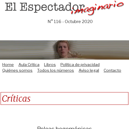
Saltar
al
contenido
N° 116 - Octubre 2020
Home
Aula Crítica
Libros
Política de privacidad
Quiénes somos
Todos los números
Aviso legal
Contacto
Críticas
Peleas hegemónicas