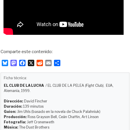
Comparte este contenido:
B
M
F
X
R
E
C
l
a
a
e
m
o
u
s
c
d
a
m
Ficha técnica:
e
t
e
d
i
p
EL CLUB DE LA LUCHA
/
EL CLUB DE LA PELEA
(Fight Club)
, EUA,
s
o
b
i
l
a
Alemania, 1999.
k
d
o
t
r
y
o
o
t
Dirección:
David Fincher
Duración:
139 minutos
n
k
i
Guion:
Jim Uhls (basado en la novela de Chuck Palahniuk)
r
Producción:
Ross Grayson Bell, Ceán Chaffin, Art Linson
Fotografía:
Jeff Cronenweth
Música:
The Dust Brothers