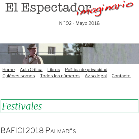
Saltar
al
contenido
N° 92 - Mayo 2018
Home
Aula Crítica
Libros
Política de privacidad
Quiénes somos
Todos los números
Aviso legal
Contacto
Festivales
BAFICI 2018 Palmarés