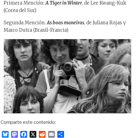
Primera Mención:
A Tiger in Winter
, de Lee Kwang-Kuk
(Corea del Sur)
Segunda Mención:
As boas maneiras
, de Juliana Rojas y
Marco Dutra (Brasil-Francia)
Comparte este contenido:
B
M
F
X
R
E
C