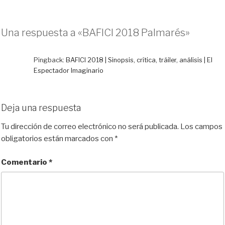
l
a
a
e
m
o
u
s
c
d
a
m
e
t
e
d
i
p
Una respuesta a «BAFICI 2018 Palmarés»
s
o
b
i
l
a
k
d
o
t
r
y
o
o
t
Pingback:
BAFICI 2018 | Sinopsis, crítica, tráiler, análisis | El
n
k
i
Espectador Imaginario
r
Deja una respuesta
Tu dirección de correo electrónico no será publicada.
Los campos
obligatorios están marcados con
*
Comentario
*