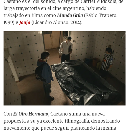
Caetano es el del sonido, a cargo de Catriel Vildosola, de
larga trayectoria en el cine argentino, habiendo
trabajado en films como
Mundo Grúa
(Pablo Trapero,
1999) y
Jauja
(Lisandro Alonso, 2014).
Con
El Otro Hermano
, Caetano suma una nueva
propuesta a su ya excelente filmografía, demostrando
nuevamente que puede seguir planteando la misma