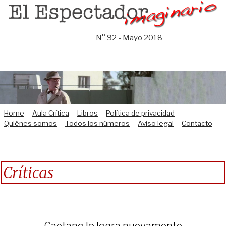
Saltar
al
contenido
N° 92 - Mayo 2018
Home
Aula Crítica
Libros
Política de privacidad
Quiénes somos
Todos los números
Aviso legal
Contacto
Críticas
Caetano lo logra nuevamente