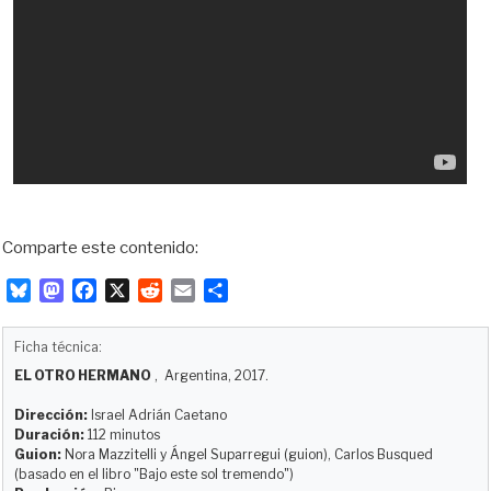
Comparte este contenido:
B
M
F
X
R
E
C
l
a
a
e
m
o
u
s
c
d
a
m
Ficha técnica:
e
t
e
d
i
p
EL OTRO HERMANO
, Argentina, 2017.
s
o
b
i
l
a
k
d
o
t
r
Dirección:
Israel Adrián Caetano
y
o
o
t
Duración:
112 minutos
Guion:
Nora Mazzitelli y Ángel Suparregui (guion), Carlos Busqued
n
k
i
(basado en el libro "Bajo este sol tremendo")
r