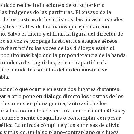
 soldado recibe indicaciones de su superior o
las imágenes de las partituras. El ensayo de la
r de los rostros de los músicos, las notas musicales
s y los detalles de las manos que ejecutan con
. Salvo el inicio y el final, la figura del director de
ero su voz se propaga hasta en los ataques aéreos.
a disrupción: las voces de los diálogos están al
poquito más bajo que la preponderancia de la banda
prender a distinguirlos, en contrapartida a la
ine, donde los sonidos del orden musical se
bla.
ciar lo que ocurre en estos dos lugares distantes.
ar a otro pone en diálogo directo los rostros de los
 los rusos en plena guerra, tanto así que los
ar a los momentos de ternura, como cuando Aleksey
sa cuando siente cosquillas o contemplar con pesar
bélica. La mirada cómplice y las sonrisas de alivio
do y músico, un falso plano-contraplano que juega