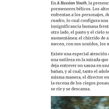
En
A Russian Youth
,
la presenc
pormenores bélicos. Los altos
enfrentan a los personajes, d
cuadro, lo cual configura un
insignificancia humana frente 
otro lado, el pasto y el cielo
momentánea; el chirrido de al
mecen, con sus sonidos, los 
Existe una especial atención 
una sutileza en la mirada que 
deja entrever un sauna en un
bañan, y al cual, tanto el ad
misma manera, el director en
la escena de los ciegos posan
se ríe y se descansa.