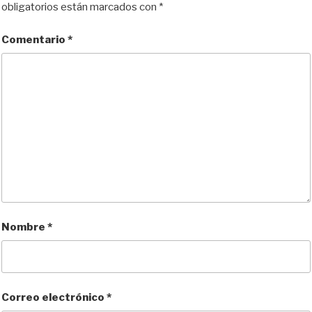
y
o
o
t
obligatorios están marcados con
*
n
k
i
r
Comentario
*
Nombre
*
Correo electrónico
*