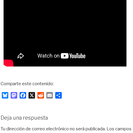
Comparte este contenido:
B
M
F
X
R
E
C
l
a
a
e
m
o
u
s
c
d
a
m
e
t
e
d
i
p
Deja una respuesta
s
o
b
i
l
a
k
d
o
t
r
Tu dirección de correo electrónico no será publicada.
Los campos