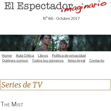
Saltar
al
contenido
N° 86 - Octubre 2017
Home
Aula Crítica
Libros
Política de privacidad
Quiénes somos
Todos los números
Aviso legal
Contacto
Series de TV
The Mist