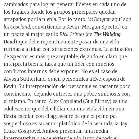
cambiados para lograr generar líderes en cada uno de
los lugares donde los grupos principales quedan
atrapados por la niebla. Por lo tanto,
los Drayton
aquí son
los Copeland
, convirtiendo a Kevin (Morgan Spector) en
un padre al mejor estilo
Rick Grimes
(de
The Walking
Dead
), que debe repentinamente pasar de una vida
rutinaria a lidiar con situaciones extremas. La actuación
de Spector es más que aceptable, dejando en claro que
interpreta bien la tarea que un líder con muchos
conflictos internos debe exponer. No es el caso de
Alyssa Sutherland, quien personifica a Eve, esposa de
Kevin. Su interpretación del personaje es bastante poco
convincente, dejando entrever una pobre simbiosis con
el mismo. En tanto, Alex Copeland (Gus Birney) es una
adolescente que debe lidiar con una violación en una
fiesta escolar, con el agravante de que el principal
sospechoso es su amor platónico de la secundaria, Jay
(Luke Cosgrove). Ambos presentan una media
interpretativa que se extiende a lo largo de todo el