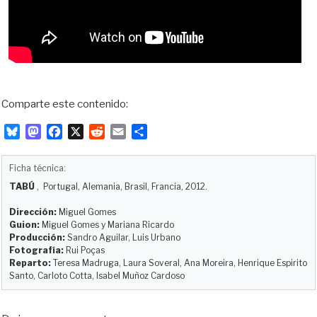
Comparte este contenido:
B
M
F
X
R
E
C
l
a
a
e
m
o
u
s
c
d
a
m
Ficha técnica:
e
t
e
d
i
p
TABÚ
, Portugal, Alemania, Brasil, Francia, 2012.
s
o
b
i
l
a
k
d
o
t
r
Dirección:
Miguel Gomes
y
o
o
t
Guion:
Miguel Gomes y Mariana Ricardo
Producción:
Sandro Aguilar, Luis Urbano
n
k
i
Fotografía:
Rui Poças
r
Reparto:
Teresa Madruga, Laura Soveral, Ana Moreira, Henrique Espirito
Santo, Carloto Cotta, Isabel Muñoz Cardoso