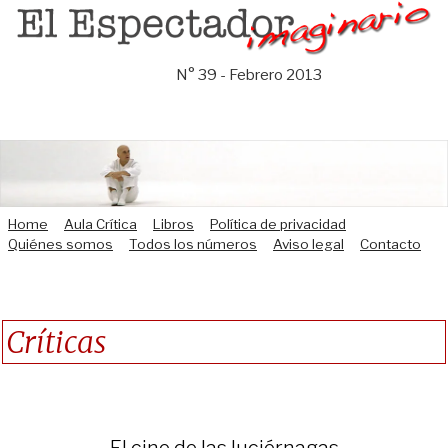
Saltar
al
contenido
N° 39 - Febrero 2013
Home
Aula Crítica
Libros
Política de privacidad
Quiénes somos
Todos los números
Aviso legal
Contacto
Críticas
El cine de las luciérnagas