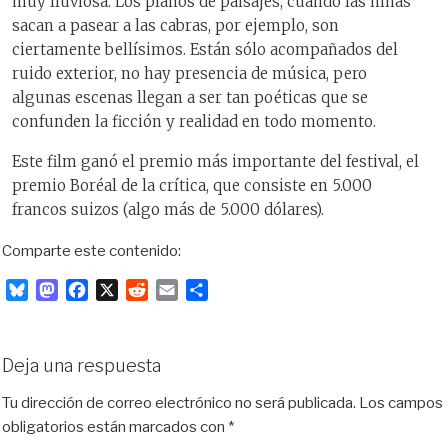
muy lluviosa. Los planos de paisajes, cuando las niñas
sacan a pasear a las cabras, por ejemplo, son
ciertamente bellísimos. Están sólo acompañados del
ruido exterior, no hay presencia de música, pero
algunas escenas llegan a ser tan poéticas que se
confunden la ficción y realidad en todo momento.
Este film ganó el premio más importante del festival, el
premio Boréal de la crítica, que consiste en 5.000
francos suizos (algo más de 5.000 dólares).
Comparte este contenido:
B
M
F
X
R
E
C
l
a
a
e
m
o
u
s
c
d
a
m
e
t
e
d
i
p
Deja una respuesta
s
o
b
i
l
a
k
d
o
t
r
Tu dirección de correo electrónico no será publicada.
Los campos
y
o
o
t
obligatorios están marcados con
*
n
k
i