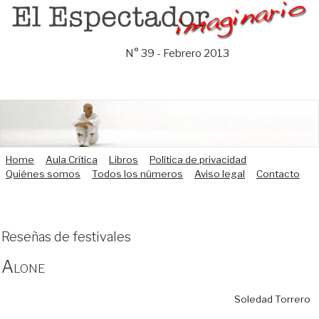
Saltar
al
contenido
N° 39 - Febrero 2013
Home
Aula Crítica
Libros
Política de privacidad
Quiénes somos
Todos los números
Aviso legal
Contacto
Reseñas de festivales
Alone
Soledad Torrero