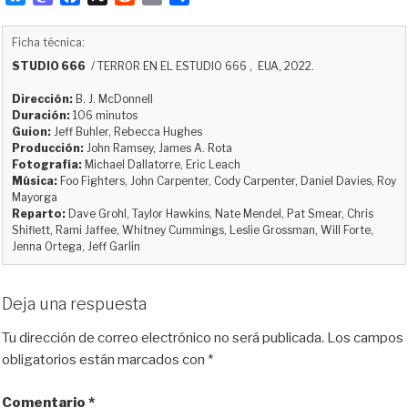
l
a
a
e
m
o
u
s
c
d
a
m
Ficha técnica:
e
t
e
d
i
p
STUDIO 666
/
TERROR EN EL ESTUDIO 666
, EUA, 2022.
s
o
b
i
l
a
k
d
o
t
r
Dirección:
B. J. McDonnell
y
o
o
t
Duración:
106 minutos
Guion:
Jeff Buhler, Rebecca Hughes
n
k
i
Producción:
John Ramsey, James A. Rota
r
Fotografía:
Michael Dallatorre, Eric Leach
Música:
Foo Fighters, John Carpenter, Cody Carpenter, Daniel Davies, Roy
Mayorga
Reparto:
Dave Grohl, Taylor Hawkins, Nate Mendel, Pat Smear, Chris
Shiflett, Rami Jaffee, Whitney Cummings, Leslie Grossman, Will Forte,
Jenna Ortega, Jeff Garlin
Deja una respuesta
Tu dirección de correo electrónico no será publicada.
Los campos
obligatorios están marcados con
*
Comentario
*