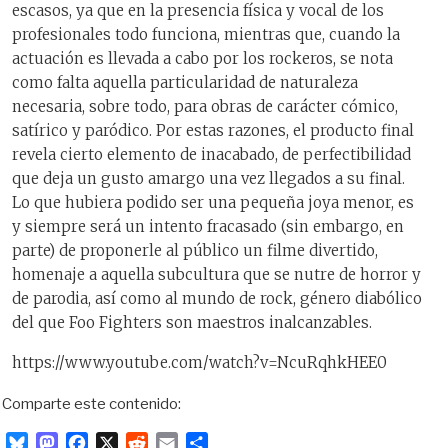
escasos, ya que en la presencia física y vocal de los
profesionales todo funciona, mientras que, cuando la
actuación es llevada a cabo por los rockeros, se nota
como falta aquella particularidad de naturaleza
necesaria, sobre todo, para obras de carácter cómico,
satírico y paródico. Por estas razones, el producto final
revela cierto elemento de inacabado, de perfectibilidad
que deja un gusto amargo una vez llegados a su final.
Lo que hubiera podido ser una pequeña joya menor, es
y siempre será un intento fracasado (sin embargo, en
parte) de proponerle al público un filme divertido,
homenaje a aquella subcultura que se nutre de horror y
de parodia, así como al mundo de rock, género diabólico
del que Foo Fighters son maestros inalcanzables.
https://www.youtube.com/watch?v=NcuRqhkHEE0
Comparte este contenido:
B
M
F
X
R
E
C