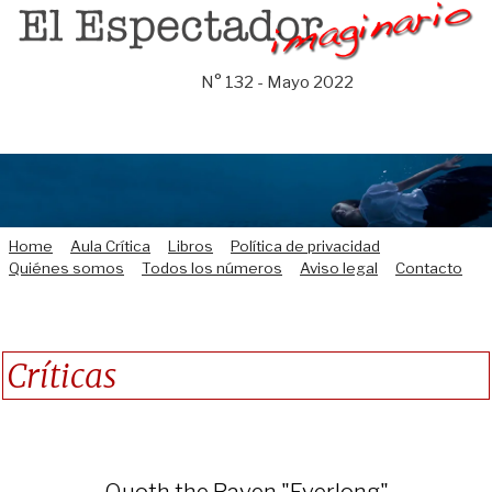
Saltar
al
contenido
N° 132 - Mayo 2022
Home
Aula Crítica
Libros
Política de privacidad
Quiénes somos
Todos los números
Aviso legal
Contacto
Críticas
Quoth the Raven "Everlong"