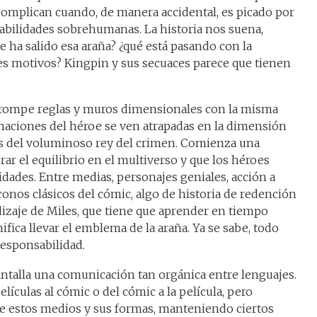
 complican cuando, de manera accidental, es picado por
abilidades sobrehumanas. La historia nos suena,
e ha salido esa araña? ¿qué está pasando con la
ntes motivos? Kingpin y sus secuaces parece que tienen
la rompe reglas y muros dimensionales con la misma
rnaciones del héroe se ven atrapadas en la dimensión
s del voluminoso rey del crimen. Comienza una
urar el equilibrio en el multiverso y que los héroes
idades. Entre medias, personajes geniales, acción a
conos clásicos del cómic, algo de historia de redención
izaje de Miles, que tiene que aprender en tiempo
gnifica llevar el emblema de la araña. Ya se sabe, todo
responsabilidad.
pantalla una comunicación tan orgánica entre lenguajes.
ículas al cómic o del cómic a la película, pero
de estos medios y sus formas, manteniendo ciertos