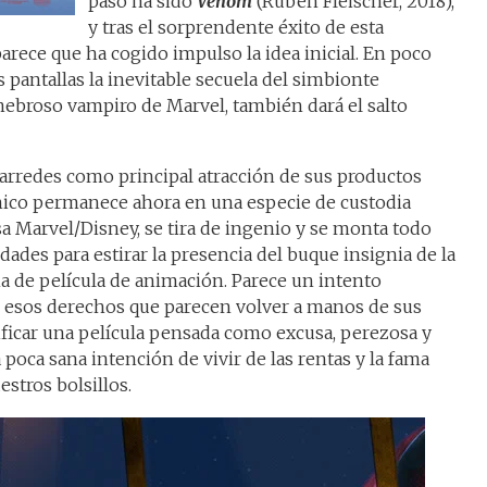
paso ha sido
Venom
(Ruben Fleischer, 2018),
y tras el sorprendente éxito de esta
arece que ha cogido impulso la idea inicial. En poco
pantallas la inevitable secuela del simbionte
enebroso vampiro de Marvel, también dará el salto
arredes como principal atracción de sus productos
ónico permanece ahora en una especie de custodia
 Marvel/Disney, se tira de ingenio y se monta todo
dades para estirar la presencia del buque insignia de la
a de película de animación. Parece un intento
e esos derechos que parecen volver a manos de sus
ificar una película pensada como excusa, perezosa y
 poca sana intención de vivir de las rentas y la fama
stros bolsillos.