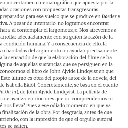
 en un certamen cinematográfico que apuesta por la
adas ocasiones con propuestas transgresoras.
preparados para ese vuelco que se produce en
Border
y
va. A pesar de intentarlo, no logramos encontrar
hara
al contemplar el largometraje. Nos atrevemos a
arrollar adecuadamente con su guion la razón de la
a condición humana. Y a consecuencia de ello, la
ros o bandadas del argumento no ayudan precisamente.
 la sensación de que la elaboración del filme se ha
alguna de aquellas sustancias que se persiguen en la
esconocemos el libro de John Ajvide Lindqvist en que
.
Este último es
obra del propio autor de la novela, del
y de Isabella Eklöf. Concretamente, se basa en el cuento
ht On In
), de John Ajvide Lindqvist. La película de
forme avanza, en rincones que no comprendemos ni
 nos lleva? Pues a ese odiado momento en que ya
 finalización de la obra. Por desgracia, antes de que
curriendo, con la impresión de que el orgullo autoral
es se salten.