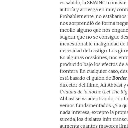
es sabido, la SEMINCI consiste
autoría y arriesga en muy cont
Probablemente, no estábamos 
nos sorprendió de forma negati
meollo alguno que nos enganc
sugerir que no se consigue des
incuestionable malignidad de l
necesidad del castigo. Los gi
En algunas ocasiones, nos entra
producido bajo los efectos de 
frontera. En cualquier caso, d
está basado el guion de
Border
director del filme, Ali Abbasi 
Criatura de la noche
(
Let The Rig
Abbasi se va adentrando, con
vemos fundamentados. ¿Y a qué
nada interesa, excepto la propia
suceda, los dislates irán trans
aumenta cuantos mayores límit