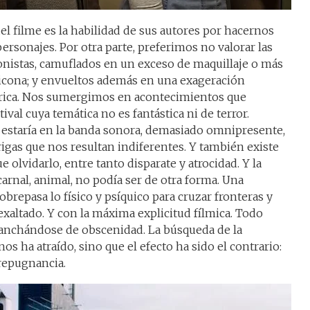
l filme es la habilidad de sus autores por hacernos
personajes. Por otra parte, preferimos no valorar las
onistas, camuflados en un exceso de maquillaje o más
licona; y envueltos además en una exageración
brica. Nos sumergimos en acontecimientos que
val cuya temática no es fantástica ni de terror.
 estaría en la banda sonora, demasiado omnipresente,
rigas que nos resultan indiferentes. Y también existe
 olvidarlo, entre tanto disparate y atrocidad. Y la
rnal, animal, no podía ser de otra forma. Una
obrepasa lo físico y psíquico para cruzar fronteras y
exaltado. Y con la máxima explicitud fílmica. Todo
anchándose de obscenidad. La búsqueda de la
nos ha atraído, sino que el efecto ha sido el contrario:
 repugnancia.