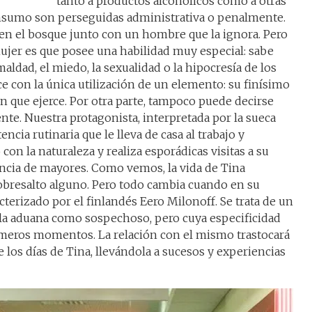
tanto a productos alcohólicos como a otras
nsumo son perseguidas administrativa o penalmente.
en el bosque junto con un hombre que la ignora. Pero
ujer es que posee una habilidad muy especial: sabe
 maldad, el miedo, la sexualidad o la hipocresía de los
 con la única utilización de un elemento: su finísimo
ión que ejerce. Por otra parte, tampoco puede decirse
nte. Nuestra protagonista, interpretada por la sueca
ncia rutinaria que le lleva de casa al trabajo y
 con la naturaleza y realiza esporádicas visitas a su
encia de mayores. Como vemos, la vida de Tina
obresalto alguno. Pero todo cambia cuando en su
terizado por el finlandés Eero Milonoff. Se trata de un
 la aduana como sospechoso, pero cuya especificidad
rimeros momentos. La relación con el mismo trastocará
 los días de Tina, llevándola a sucesos y experiencias