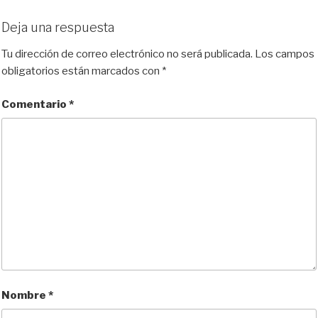
u
s
c
d
a
m
e
t
e
d
i
p
Deja una respuesta
s
o
b
i
l
a
k
d
o
t
r
Tu dirección de correo electrónico no será publicada.
Los campos
y
o
o
t
obligatorios están marcados con
*
n
k
i
r
Comentario
*
Nombre
*