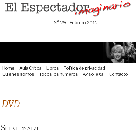
Saltar
al
contenido
N° 29 - Febrero 2012
Home
Aula Crítica
Libros
Política de privacidad
Quiénes somos
Todos los números
Aviso legal
Contacto
DVD
Shevernatze