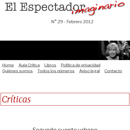
Saltar
al
contenido
N° 29 - Febrero 2012
Home
Aula Crítica
Libros
Política de privacidad
Quiénes somos
Todos los números
Aviso legal
Contacto
Críticas
Segundo cuento urbano