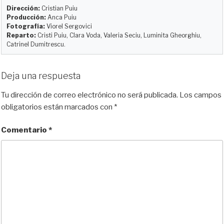
k
d
o
t
r
Dirección:
Cristian Puiu
y
o
o
t
Producción:
Anca Puiu
Fotografía:
Viorel Sergovici
n
k
i
Reparto:
Cristi Puiu, Clara Voda, Valeria Seciu, Luminita Gheorghiu,
r
Catrinel Dumitrescu.
Deja una respuesta
Tu dirección de correo electrónico no será publicada.
Los campos
obligatorios están marcados con
*
Comentario
*