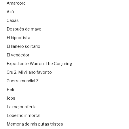
Amarcord
Azú
Cabás
Después de mayo
El hipnotista
El llanero solitario
El vendedor
Expediente Warren: The Conjuring
Gru 2. Mi villano favorito
Guerra mundial Z
Heli
Jobs
La mejor oferta
Lobezno inmortal
Memoria de mis putas tristes