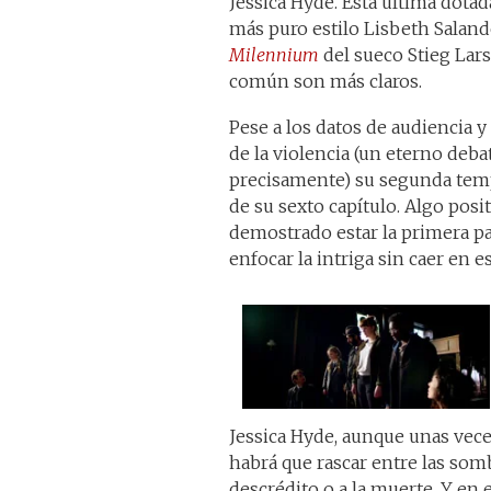
Jessica Hyde. Esta última dotad
más puro estilo Lisbeth Salande
Milennium
del sueco Stieg Lar
común son más claros.
Pese a los datos de audiencia y
de la violencia (un eterno deba
precisamente) su segunda temp
de su sexto capítulo. Algo posi
demostrado estar la primera pa
enfocar la intriga sin caer en 
Jessica Hyde, aunque unas vece
habrá que rascar entre las som
descrédito o a la muerte. Y en