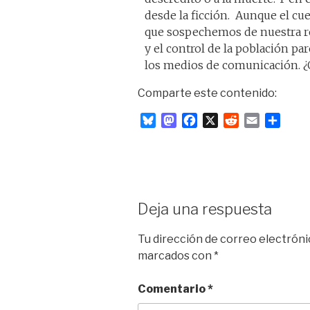
desde la ficción. Aunque el cu
que sospechemos de nuestra rea
y el control de la población pa
los medios de comunicación. ¿Q
Comparte este contenido:
B
M
F
X
R
E
C
l
a
a
e
m
o
u
s
c
d
a
m
e
t
e
d
i
p
s
o
b
i
l
a
k
d
o
t
r
Deja una respuesta
y
o
o
t
n
k
i
Tu dirección de correo electróni
r
marcados con
*
Comentario
*