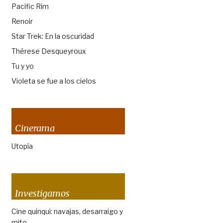
Pacific Rim
Renoir
Star Trek: En la oscuridad
Thérese Desqueyroux
Tu y yo
Violeta se fue a los cielos
Cinerama
Utopía
Investigamos
Cine quinqui: navajas, desarraigo y
mito