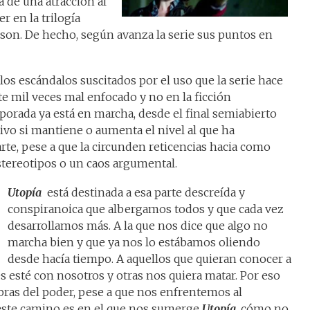
a de una atracción al
r en la trilogía
sson. De hecho, según avanza la serie sus puntos en
 los escándalos suscitados por el uso que la serie hace
te mil veces mal enfocado y no en la ficción
orada ya está en marcha, desde el final semiabierto
tivo si mantiene o aumenta el nivel al que ha
rte, pese a que la circunden reticencias hacia como
estereotipos o un caos argumental.
Utopía
está destinada a esa parte descreída y
conspiranoica que albergamos todos y que cada vez
desarrollamos más. A la que nos dice que algo no
marcha bien y que ya nos lo estábamos oliendo
desde hacía tiempo. A aquellos que quieran conocer a
s esté con nosotros y otras nos quiera matar. Por eso
bras del poder, pese a que nos enfrentemos al
 este camino es en el que nos sumerge
Utopía
, cómo no,