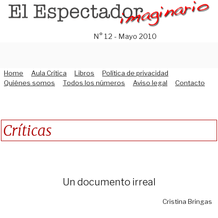
Saltar
al
contenido
N° 12 - Mayo 2010
Home
Aula Crítica
Libros
Política de privacidad
Quiénes somos
Todos los números
Aviso legal
Contacto
Críticas
Un documento irreal
Cristina Bringas