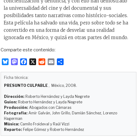
concientización y denuncia, y con ello han demostrado
la universalidad del cine y del documental y sus
posibilidades tanto narrativas como histórico-sociales.
Esta película ha salvado una vida, pero sobre todo se ha
convertido en una forma de desvelar una realidad
ignorada en México, y quizá en otras partes del mundo.
Comparte este contenido:
B
M
F
X
R
E
C
l
a
a
e
m
o
u
s
c
d
a
m
Ficha técnica:
e
t
e
d
i
p
PRESUNTO CULPABLE
, México, 2008.
s
o
b
i
l
a
k
d
o
t
r
Dirección:
Roberto Hernández y Layda Negrete
y
o
o
t
Guion:
Roberto Hernández y Layda Negrete
Producción:
Abogados con Cámaras
n
k
i
Fotografía:
Amir Galván, John Grillo, Damián Sánchez, Lorenzo
r
Hagerman
Música:
Camilo Froideval y Raúl Vizzi
Reparto:
Felipe Gómez y Roberto Hernández