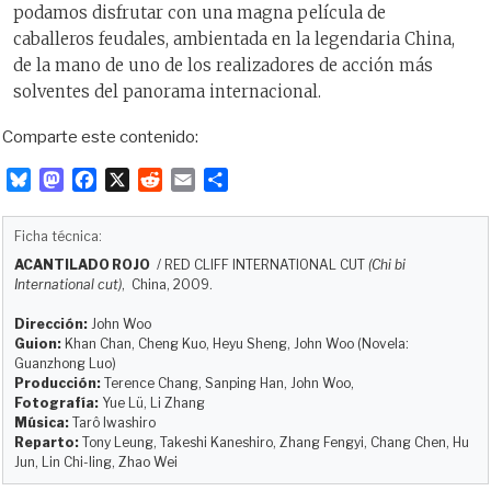
podamos disfrutar con una magna película de
caballeros feudales, ambientada en la legendaria China,
de la mano de uno de los realizadores de acción más
solventes del panorama internacional.
Comparte este contenido:
B
M
F
X
R
E
C
l
a
a
e
m
o
u
s
c
d
a
m
Ficha técnica:
e
t
e
d
i
p
ACANTILADO ROJO
/
RED CLIFF INTERNATIONAL CUT
(Chi bi
s
o
b
i
l
a
International cut)
, China, 2009.
k
d
o
t
r
y
o
o
t
Dirección:
John Woo
Guion:
Khan Chan, Cheng Kuo, Heyu Sheng, John Woo (Novela:
n
k
i
Guanzhong Luo)
r
Producción:
Terence Chang, Sanping Han, John Woo,
Fotografía:
Yue Lü, Li Zhang
Música:
Tarô Iwashiro
Reparto:
Tony Leung, Takeshi Kaneshiro, Zhang Fengyi, Chang Chen, Hu
Jun, Lin Chi-ling, Zhao Wei