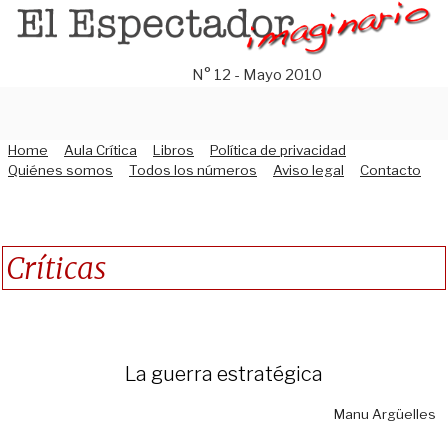
Saltar
al
contenido
N° 12 - Mayo 2010
Home
Aula Crítica
Libros
Política de privacidad
Quiénes somos
Todos los números
Aviso legal
Contacto
Críticas
La guerra estratégica
Manu Argüelles