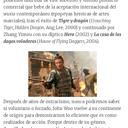
podemos disfrutar de este soberbio y vistoso producto
comercial que bebe de la aceptación internacional del
wuxia
contemporáneo (epopeyas heroicas de artes
marciales), tras el éxito de
Tigre y dragón
(
Crouching
Tiger, Hidden Dragon
, Ang Lee, 2000) y continuado por
Zhang Yimou con su díptico
Hero
(2002) y
La casa de las
dagas voladoras
(
House of Flying Daggers,
2004).
Después de años de ostracismo, nunca podremos saber
si voluntario o forzado, John Woo vuelve a su continente
de origen para demostrarnos lo eficiente que es como
realizador de acción. Porque dentro de su género,