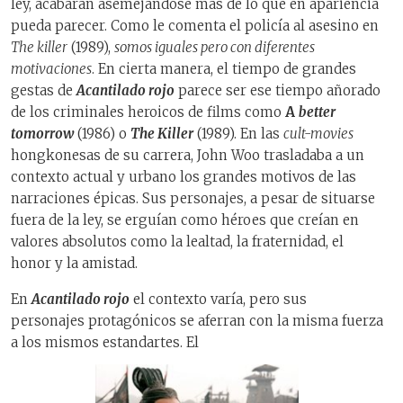
ley, acabarán asemejándose más de lo que en apariencia
pueda parecer. Como le comenta el policía al asesino en
The killer
(1989),
somos iguales pero con diferentes
motivaciones
. En cierta manera, el tiempo de grandes
gestas de
Acantilado rojo
parece ser ese tiempo añorado
de los criminales heroicos de films como
A
better
tomorrow
(1986) o
The Killer
(1989). En las
cult-movies
hongkonesas de su carrera, John Woo trasladaba a un
contexto actual y urbano los grandes motivos de las
narraciones épicas. Sus personajes, a pesar de situarse
fuera de la ley, se erguían como héroes que creían en
valores absolutos como la lealtad, la fraternidad, el
honor y la amistad.
En
Acantilado rojo
el contexto varía, pero sus
personajes protagónicos se aferran con la misma fuerza
a los mismos estandartes. El