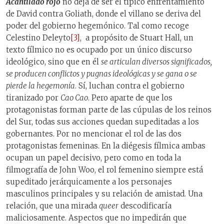
Acantilado rojo
no deja de ser el típico enfrentamiento
de David contra Goliath, donde el villano se deriva del
poder del gobierno hegemónico. Tal como recoge
Celestino Deleyto
[3]
, a propósito de Stuart Hall, un
texto fílmico no es ocupado por un único discurso
ideológico, sino que en él
se articulan diversos significados,
se producen conflictos y pugnas ideológicas y se gana o se
pierde la hegemonía
. Sí, luchan contra el gobierno
tiranizado por
Cao Cao
. Pero aparte de que los
protagonistas forman parte de las cúpulas de los reinos
del Sur, todas sus acciones quedan supeditadas a los
gobernantes. Por no mencionar el rol de las dos
protagonistas femeninas. En la diégesis fílmica ambas
ocupan un papel decisivo, pero como en toda la
filmografía de John Woo, el rol femenino siempre está
supeditado jerárquicamente a los personajes
masculinos principales y su relación de amistad. Una
relación, que una mirada
queer
descodificaría
maliciosamente. Aspectos que no impedirán que