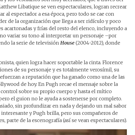
Matthew Libatique se ven espectaculares, logran recrear
tar al espectador a esa época, pero todo se cae con
íder de la organización que llega a ser ridículo y poco
es acartonadas y frías del resto del elenco, incluyendo a
 no variar su tono al interpretar un personaje –por
ndo la serie de televisión
House
(2004-2012), donde
onista, quien logra hacer soportable la cinta. Florence
ones de su personaje y es totalmente verosímil, su
refuerzan a reputación que ha ganado como una de las
ollywood de hoy. En Pugh recae el mensaje sobre la
l control sobre su propio cuerpo y hasta el mítico
 pero el guion no le ayuda a sostenerse por completo.
asiado, sin profundizar en nada y dejando un mal sabor
s interesante y Pugh brilla, pero sus compañeros de
s, parte de la escenografía (así se vean espectaculares).