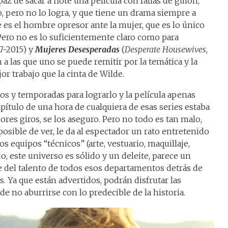
apaz de sacar a flote una película con fallas de guion,
, pero no lo logra, y que tiene un drama siempre a
 es el hombre opresor ante la mujer, que es lo único
Pero no es lo suficientemente claro como para
7-2015) y
Mujeres Desesperadas
(
Desperate Housewives
,
 a las que uno se puede remitir por la temática y la
r trabajo que la cinta de Wilde.
os y temporadas para lograrlo y la película apenas
pítulo de una hora de cualquiera de esas series estaba
res giros, se los aseguro. Pero no todo es tan malo,
osible de ver, le da al espectador un rato entretenido
los equipos “técnicos” (arte, vestuario, maquillaje,
, este universo es sólido y un deleite, parece un
 del talento de todos esos departamentos detrás de
 Ya que están advertidos, podrán disfrutar las
r de no aburrirse con lo predecible de la historia.