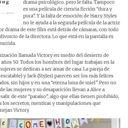
drama psicológico, pero le falta. Tampoco
es una película de ciencia ficción “dura y
pura”. Y la falta de emoción de Harry Styles
no le ayuda a la segunda película de la actriz
jor drama de este film está detrás de cámaras, con todo
vorcio de la directora. Lo que está en la pantalla es
burrida.
ización llamada Victory en medio del desierto de
os años 50. Todos los hombres del lugar trabajan en la
jeres se dedican a ser amas de casa. La pareja de
escatable) y Jack (Styles) parecen ser los más felices
os, sin hijos y en una “eterna luna de miel”. Pero no
a de las mujeres y su desaparición llevan a Alice a
salir de este “paraíso”, algo que ellas tienen prohibido,
s los secretos, mentiras y manipulaciones que
ejan Victory.