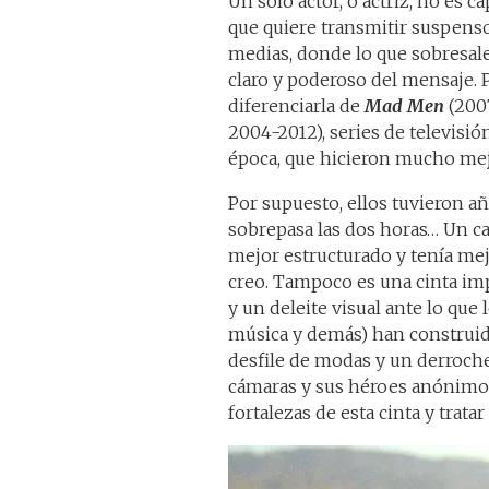
Un solo actor, o actriz, no es c
que quiere transmitir suspenso
medias, donde lo que sobresale
claro y poderoso del mensaje. 
diferenciarla de
Mad Men
(200
2004-2012), series de televisión
época, que hicieron mucho mejo
Por supuesto, ellos tuvieron añ
sobrepasa las dos horas… Un ca
mejor estructurado y tenía mejo
creo. Tampoco es una cinta imp
y un deleite visual ante lo que 
música y demás) han construido
desfile de modas y un derroche
cámaras y sus héroes anónimos.
fortalezas de esta cinta y trata