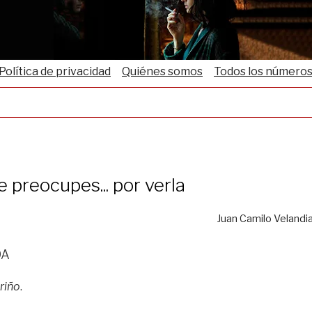
Política de privacidad
Quiénes somos
Todos los número
e preocupes... por verla
Juan Camilo Velandi
da
riño
.