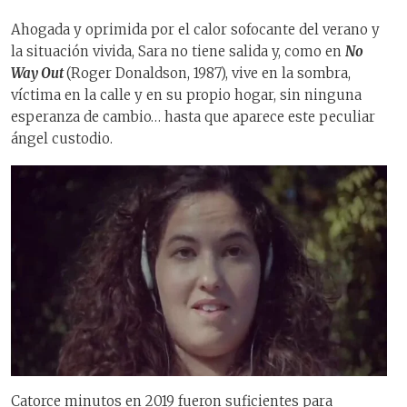
Ahogada y oprimida por el calor sofocante del verano y
la situación vivida, Sara no tiene salida y, como en
No
Way Out
(Roger Donaldson, 1987), vive en la sombra,
víctima en la calle y en su propio hogar, sin ninguna
esperanza de cambio… hasta que aparece este peculiar
ángel custodio.
Catorce minutos en 2019 fueron suficientes para