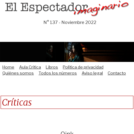
Saltar
al
contenido
N° 137 - Noviembre 2022
Home
Aula Crítica
Libros
Política de privacidad
Quiénes somos
Todos los números
Aviso legal
Contacto
Críticas
Oink