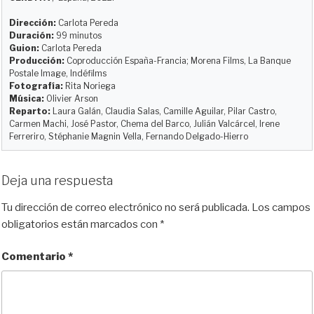
s
o
b
i
l
a
k
d
o
t
r
Dirección:
Carlota Pereda
y
o
o
t
Duración:
99 minutos
Guion:
Carlota Pereda
n
k
i
Producción:
Coproducción España-Francia; Morena Films, La Banque
r
Postale Image, Indéfilms
Fotografía:
Rita Noriega
Música:
Olivier Arson
Reparto:
Laura Galán, Claudia Salas, Camille Aguilar, Pilar Castro,
Carmen Machi, José Pastor, Chema del Barco, Julián Valcárcel, Irene
Ferreriro, Stéphanie Magnin Vella, Fernando Delgado-Hierro
Deja una respuesta
Tu dirección de correo electrónico no será publicada.
Los campos
obligatorios están marcados con
*
Comentario
*