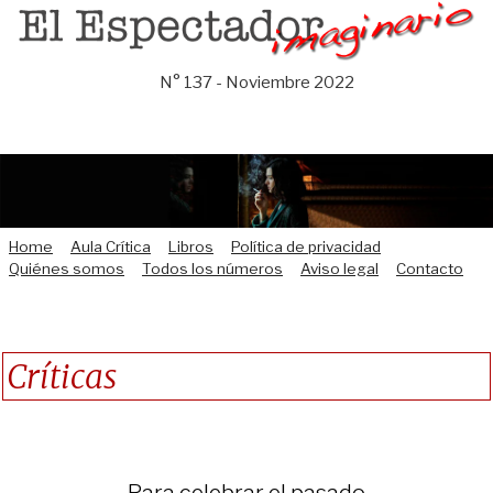
Saltar
al
contenido
N° 137 - Noviembre 2022
Home
Aula Crítica
Libros
Política de privacidad
Quiénes somos
Todos los números
Aviso legal
Contacto
Críticas
Para celebrar el pasado