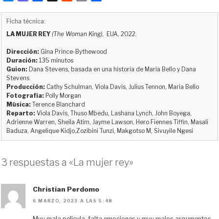
l
a
a
e
m
o
u
s
c
d
a
m
Ficha técnica:
e
t
e
d
i
p
LA MUJER REY
(The Woman King)
, EUA, 2022.
s
o
b
i
l
a
k
d
o
t
r
Dirección:
Gina Prince-Bythewood
y
o
o
t
Duración:
135 minutos
Guion:
Dana Stevens, basada en una historia de Maria Bello y Dana
n
k
i
Stevens
r
Producción:
Cathy Schulman, Viola Davis, Julius Tennon, Maria Bello
Fotografía:
Polly Morgan
Música:
Terence Blanchard
Reparto:
Viola Davis, Thuso Mbedu, Lashana Lynch, John Boyega,
Adrienne Warren, Sheila Atim, Jayme Lawson, Hero Fiennes Tiffin, Masali
Baduza, Angelique Kidjo,Zozibini Tunzi, Makgotso M, Sivuyile Ngesi
3 respuestas a «La mujer rey»
Christian Perdomo
6 MARZO, 2023 A LAS 5:48
Muy mala película, falta emociones y muy malos argumentos.