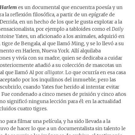
 Harlem
es un documental que encuentra poesía y un
a la reflexión filosófica, a partir de un epígrafe de
Derrida, en un hecho de los que le gusta explotar a la
sensacionalista, por ejemplo a tabloides como el
Daily
ntoine Yates, un aficionado a los animales, adquirió en
tigre de Bengala, al que llamó Ming, y se lo llevó a su
mento en Harlem, Nueva York. Allí alquilaba
ones y vivía con su madre, quien se dedicaba a cuidar
Posteriormente añadió a su colección de mascotas un
al que llamó Al por
alligator
. Lo que ocurría en esa casa
aceptado por los inquilinos del inmueble, pero las
scubrirlo, cuando Yates fue herido al intentar evitar
. Fue condenado a cinco meses de prisión y cinco años
no significó ninguna lección para él: en la actualidad
cluidos cuatro tigres.
o para filmar una película, y ha sido llevada a la
tuvo de hacer lo que a un documentalista sin talento le