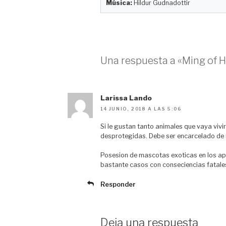
r
Música:
Hildur Gudnadottir
Una respuesta a «Ming of H
Larissa Lando
14 JUNIO, 2018 A LAS 5:06
Si le gustan tanto animales que vaya vivi
desprotegidas. Debe ser encarcelado de 
Posesion de mascotas exoticas en los ap
bastante casos con conseciencias fatale
Responder
Deja una respuesta