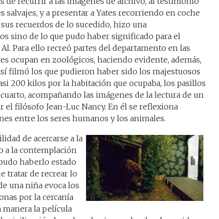
 de recurrir a las imágenes de archivo, al testimonio
 salvajes, y a presentar a Yates recorriendo en coche
 sus recuerdos de lo sucedido, hizo una
os sino de lo que pudo haber significado para el
Al. Para ello recreó partes del departamento en las
res ocupan en zoológicos, haciendo evidente, además,
. Así filmó los que pudieron haber sido los majestuosos
si 200 kilos por la habitación que ocupaba, los pasillos
su cuarto, acompañando las imágenes de la lectura de un
or el filósofo Jean-Luc Nancy. En él se reflexiona
nes entre los seres humanos y los animales.
ilidad de acercarse a la
o a la contemplación
 pudo haberlo estado
e tratar de recrear lo
de una niña evoca los
onas por la cercanía
a manera la película