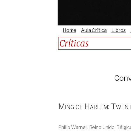
Home
Aula Crítica
Libros
Críticas
Conv
Ming of Harlem: Twent
Phillip Warnell. Reino Unido, Bélgic