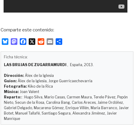
Comparte este contenido:
B
M
F
X
R
E
C
l
a
a
e
m
o
u
s
c
d
a
m
Ficha técnica:
e
t
e
d
i
p
LAS BRUJAS DE ZUGARRAMURDI
, España, 2013.
s
o
b
i
l
a
k
d
o
t
r
Dirección:
Álex de la Iglesia
y
o
o
t
Guion:
Álex de la Iglesia, Jorge Guerricaechevarría
Fotografía:
Kiko de la Rica
n
k
i
Música:
Joan Valent
r
Reparto:
: Hugo Silva, Mario Casas, Carmen Maura, Terele Pávez, Pepón
Nieto, Secun de la Rosa, Carolina Bang, Carlos Areces, Jaime Ordóñez,
Gabriel Delgado, Macarena Gómez, Enrique Villén, María Barranco, Javier
Botet, Manuel Tallafé, Santiago Segura, Alexandra Jiménez, Javier
Manrique