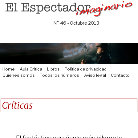
Saltar
al
contenido
N° 46 - Octubre 2013
Home
Aula Crítica
Libros
Política de privacidad
Quiénes somos
Todos los números
Aviso legal
Contacto
Críticas
El fantástico vernáculo más hilarante