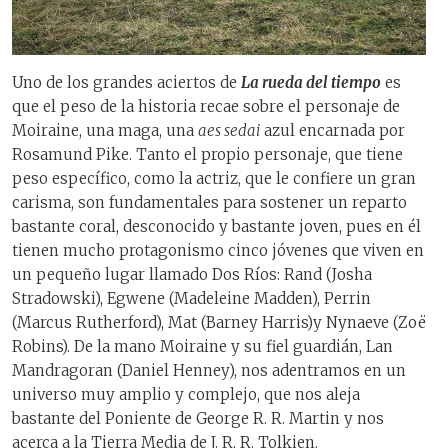
Uno de los grandes aciertos de
La rueda del tiempo
es
que el peso de la historia recae sobre el personaje de
Moiraine, una maga, una
aes sedai
azul encarnada por
Rosamund Pike. Tanto el propio personaje, que tiene
peso específico, como la actriz, que le confiere un gran
carisma, son fundamentales para sostener un reparto
bastante coral, desconocido y bastante joven, pues en él
tienen mucho protagonismo cinco jóvenes que viven en
un pequeño lugar llamado Dos Ríos: Rand (Josha
Stradowski), Egwene (Madeleine Madden), Perrin
(Marcus Rutherford), Mat (Barney Harris)y Nynaeve (Zoë
Robins). De la mano Moiraine y su fiel guardián, Lan
Mandragoran (Daniel Henney), nos adentramos en un
universo muy amplio y complejo, que nos aleja
bastante del Poniente de George R. R. Martin y nos
acerca a la Tierra Media de J. R. R. Tolkien.