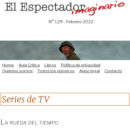
Saltar
al
contenido
N° 129 - Febrero 2022
Home
Aula Crítica
Libros
Política de privacidad
Quiénes somos
Todos los números
Aviso legal
Contacto
Series de TV
La rueda del tiempo