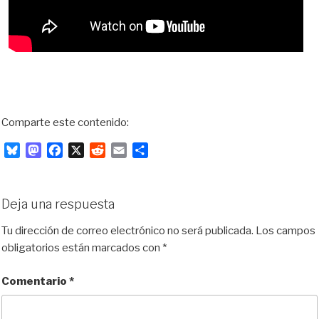
Comparte este contenido:
B
M
F
X
R
E
C
l
a
a
e
m
o
u
s
c
d
a
m
e
t
e
d
i
p
Deja una respuesta
s
o
b
i
l
a
k
d
o
t
r
Tu dirección de correo electrónico no será publicada.
Los campos
y
o
o
t
obligatorios están marcados con
*
n
k
i
r
Comentario
*