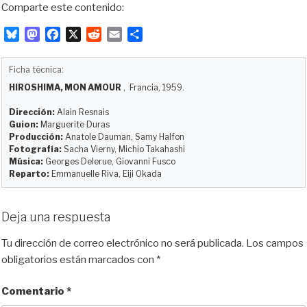
Comparte este contenido:
B
M
F
X
R
E
C
l
a
a
e
m
o
u
s
c
d
a
m
Ficha técnica:
e
t
e
d
i
p
HIROSHIMA, MON AMOUR
, Francia, 1959.
s
o
b
i
l
a
k
d
o
t
r
Dirección:
Alain Resnais
y
o
o
t
Guion:
Marguerite Duras
Producción:
Anatole Dauman, Samy Halfon
n
k
i
Fotografía:
Sacha Vierny, Michio Takahashi
r
Música:
Georges Delerue, Giovanni Fusco
Reparto:
Emmanuelle Riva, Eiji Okada
Deja una respuesta
Tu dirección de correo electrónico no será publicada.
Los campos
obligatorios están marcados con
*
Comentario
*