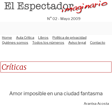
Saltar
al
contenido
N° 02 - Mayo 2009
Home
Aula Crítica
Libros
Política de privacidad
Quiénes somos
Todos los números
Aviso legal
Contacto
Críticas
Amor imposible en una ciudad fantasma
Arantxa Acosta